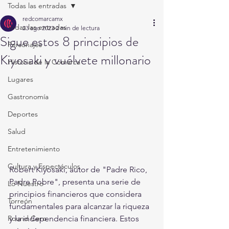
Todas las entradas
redcomarcamx
Todas las entradas
23 ago 2023
2 min de lectura
Sigue estos 8 principios de
Personajes
Kiyosaki y vuélvete millonario
Historia de la Comarca
Lugares
Gastronomía
Deportes
Salud
Entretenimiento
Cultura y Espectáculos
Robert Kiyosaki, autor de "Padre Rico, 
Padre Pobre", presenta una serie de 
Lo Nuestro
principios financieros que considera 
Torreón
fundamentales para alcanzar la riqueza 
y la independencia financiera. Estos 
Round Cero