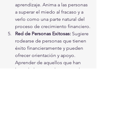
aprendizaje. Anima a las personas 
a superar el miedo al fracaso y a 
verlo como una parte natural del 
proceso de crecimiento financiero.
Red de Personas Exitosas:
 Sugiere 
rodearse de personas que tienen 
éxito financieramente y pueden 
ofrecer orientación y apoyo. 
Aprender de aquellos que han 
logrado lo que se busca puede 
ser una forma valiosa de acelerar 
el camino hacia la riqueza.
En resumen, los principios de Robert 
Kiyosaki se centran en la educación 
financiera, la inversión inteligente, el 
enfoque en activos y pasivos, y la 
mentalidad emprendedora. Su 
enfoque se basa en la idea de tomar el 
control activo de las finanzas 