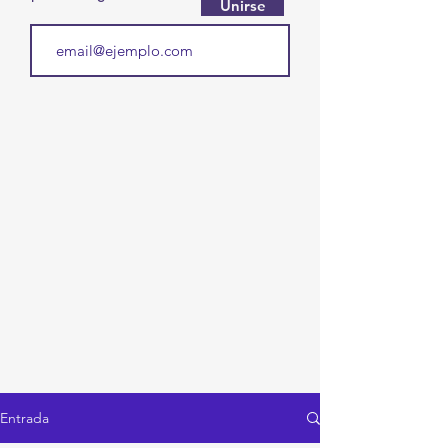
Unirse
Entrada