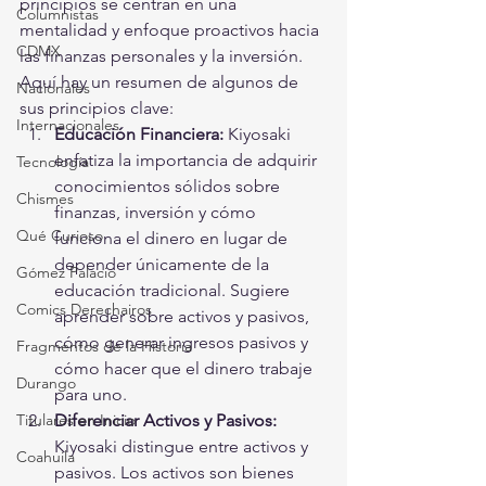
principios se centran en una 
Columnistas
mentalidad y enfoque proactivos hacia 
CDMX
las finanzas personales y la inversión. 
Aquí hay un resumen de algunos de 
Nacionales
sus principios clave:
Internacionales
Educación Financiera:
 Kiyosaki 
enfatiza la importancia de adquirir 
Tecnología
conocimientos sólidos sobre 
Chismes
finanzas, inversión y cómo 
Qué Curioso
funciona el dinero en lugar de 
depender únicamente de la 
Gómez Palacio
educación tradicional. Sugiere 
Comics Derechairos
aprender sobre activos y pasivos, 
cómo generar ingresos pasivos y 
Fragmentos de la Historia
cómo hacer que el dinero trabaje 
Durango
para uno.
Diferenciar Activos y Pasivos:
Titulares en Inicio
Kiyosaki distingue entre activos y 
Coahuila
pasivos. Los activos son bienes 