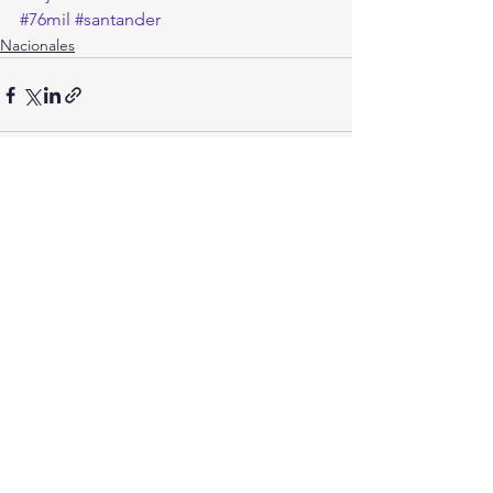
#76mil
#santander
Nacionales
Ver todo
Entradas recientes