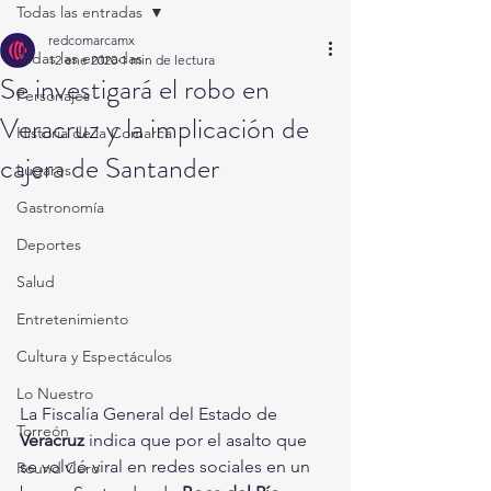
Todas las entradas
redcomarcamx
Todas las entradas
12 ene 2020
1 min de lectura
Se investigará el robo en
Personajes
Veracruz y la implicación de
Historia de la Comarca
cajera de Santander
Lugares
Gastronomía
Deportes
Salud
Entretenimiento
Cultura y Espectáculos
Lo Nuestro
La Fiscalía General del Estado de 
Torreón
Veracruz
 indica que por el asalto que 
se volvió viral en redes sociales en un 
Round Cero