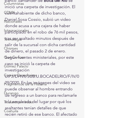
banco Santander de 
Boca del Río 
se 
Columnistas
inició una carpeta de investigación. El 
CDMX
cuentahabiente de dicho banco, 
Daniel Sosa Cossío, subió un video 
Nacionales
donde acusa a una cajera de haber 
Internacionales
participado en el robo de 76 mil pesos, 
tras ser asaltado minutos después de 
Tecnología
salir de la sucursal con dicha cantidad 
Chismes
de dinero, el pasado 2 de enero. 
Qué Curioso
Según fuentes ministeriales, por este 
caso se inició la carpeta de 
Gómez Palacio
investigación 
Comics Derechairos
UIPJ/DHVII/SUB.U.BOCADELRIO/F/IV/0
29/2020. En las imágenes del video se 
Fragmentos de la Historia
puede observar al hombre entrando 
Durango
de regreso a un banco para reclamarle 
a la empleada del lugar por qué los 
Titulares en Inicio
asaltantes tenían detalles de que 
Coahuila
recién retiró de ese banco. El afectado 