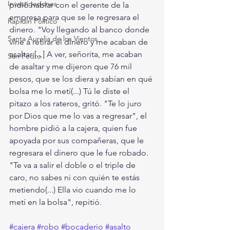
Investigaciones
pidió hablar con el gerente de la 
empresa para que se le regresara el 
Rapidín Político
dinero. "Voy llegando al banco donde 
Santa Aurelia de los Vientos
vine a retirar el dinero y me acaban de 
asaltar [...] A ver, señorita, me acaban 
San Pedro
de asaltar y me dijeron que 76 mil 
pesos, que se los diera y sabían en qué 
bolsa me lo metí(...) Tú le diste el 
pitazo a los rateros, gritó. "Te lo juro 
por Dios que me lo vas a regresar", el 
hombre pidió a la cajera, quien fue 
apoyada por sus compañeras, que le 
regresara el dinero que le fue robado.  
"Te va a salir el doble o el triple de 
caro, no sabes ni con quién te estás 
metiendo(...) Ella vio cuando me lo 
metí en la bolsa", repitió.  
#cajera
#robo
#bocaderio
#asalto