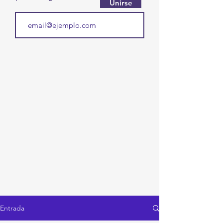
Unirse
Entrada