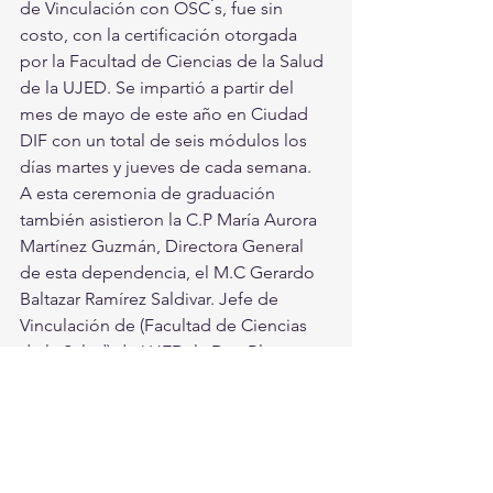
de Vinculación con OSC ́s, fue sin 
costo, con la certificación otorgada 
por la Facultad de Ciencias de la Salud 
de la UJED. Se impartió a partir del 
mes de mayo de este año en Ciudad 
DIF con un total de seis módulos los 
días martes y jueves de cada semana. 
A esta ceremonia de graduación 
también asistieron la C.P María Aurora 
Martínez Guzmán, Directora General 
de esta dependencia, el M.C Gerardo 
Baltazar Ramírez Saldivar. Jefe de 
Vinculación de (Facultad de Ciencias 
de la Salud) de UJED, la Dra. Blanca 
Inés Martínez de De Alba. Presidenta 
del Consejo Directivo del Centro 
Alzheimer de la Laguna A.C. y la Lic. 
Patricia Luz Chávez González, 
Coordinadora del Diplomado por 