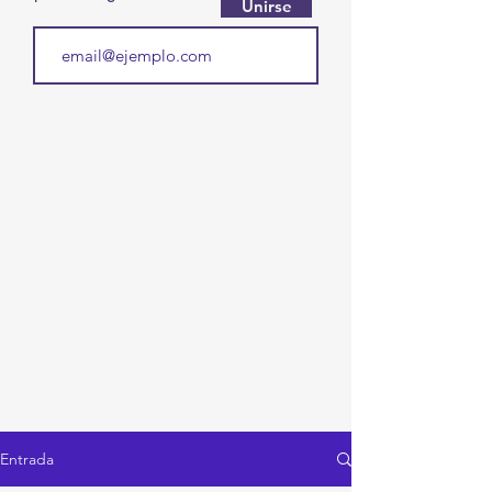
Unirse
Entrada