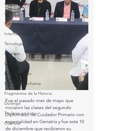
Columnistas
CDMX
Nacionales
Internacionales
Tecnología
Chismes
Qué Curioso
Gómez Palacio
Comics Derechairos
Fragmentos de la Historia
Fue el pasado mes de mayo que 
Durango
iniciaron las clases del segundo 
Titulares en Inicio
Diplomado de Cuidador Primario con 
especialidad en Geriatría y fue este 10 
Coahuila
de diciembre que recibieron su 