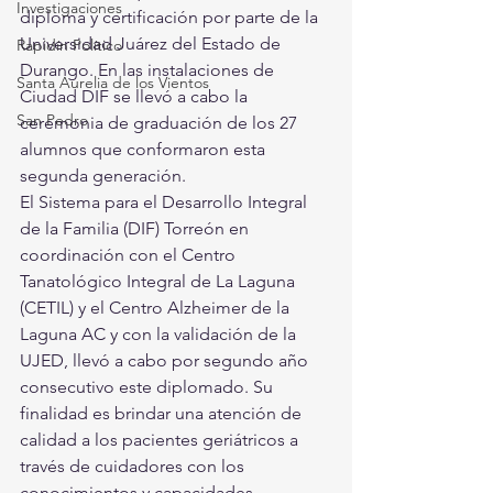
Investigaciones
diploma y certificación por parte de la 
Universidad Juárez del Estado de 
Rapidín Político
Durango. En las instalaciones de 
Santa Aurelia de los Vientos
Ciudad DIF se llevó a cabo la 
San Pedro
ceremonia de graduación de los 27 
alumnos que conformaron esta 
segunda generación. 
El Sistema para el Desarrollo Integral 
de la Familia (DIF) Torreón en 
coordinación con el Centro 
Tanatológico Integral de La Laguna 
(CETIL) y el Centro Alzheimer de la 
Laguna AC y con la validación de la 
UJED, llevó a cabo por segundo año 
consecutivo este diplomado. Su 
finalidad es brindar una atención de 
calidad a los pacientes geriátricos a 
través de cuidadores con los 
conocimientos y capacidades 