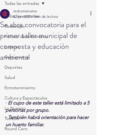
Todas las entradas
redcomarcamx
Todas las entradas
22 jun 2020
1 min de lectura
Se abre convocatoria para el
Personajes
primer taller municipal de
Historia de la Comarca
composta y educación
Lugares
ambiental
Gastronomía
Deportes
Salud
Entretenimiento
Cultura y Espectáculos
· 
El cupo de este taller está limitado a 5 
Lo Nuestro
personas por grupo.
· 
También habrá orientación para hacer 
Torreón
un huerto familiar. 
Round Cero