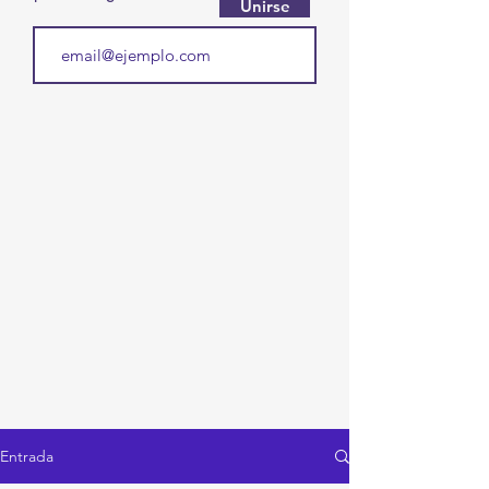
Unirse
Entrada