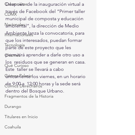
Después  de la inauguración virtual a 
Columnistas
través de Facebook del “Primer taller  
CDMX
municipal de composta y educación 
Nacionales
ambiental”, la dirección de Medio  
Ambiente lanza la convocatoria, para 
Internacionales
que los interesados, puedan formar  
Tecnología
parte de este proyecto que les 
permitirá aprender a darle otro uso a 
Chismes
los  residuos que se generan en casa.
Qué Curioso
Este  taller se llevará a cabo 
Gómez Palacio
únicamente los viernes, en un horario 
de 9:00 a  12:00 horas y la sede será 
Comics Derechairos
dentro del Bosque Urbano.
Fragmentos de la Historia
Durango
Titulares en Inicio
Coahuila