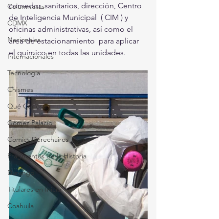
comedor, sanitarios, dirección, Centro 
Columnistas
de Inteligencia Municipal  ( CIM ) y 
CDMX
oficinas administrativas, así como el 
Nacionales
área de estacionamiento  para aplicar 
el químico en todas las unidades. 
Internacionales
Tecnología
Chismes
Qué Curioso
Gómez Palacio
Comics Derechairos
Fragmentos de la Historia
Durango
Titulares en Inicio
Coahuila