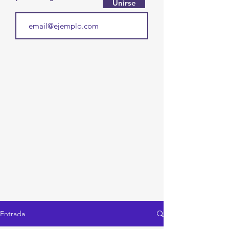
Unirse
Entrada