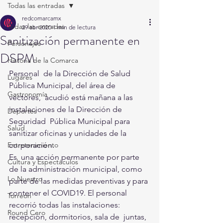
Todas las entradas
redcomarcamx
Todas las entradas
29 abr 2020
1 min de lectura
Sanitización permanente en
Personajes
DSPM
Historia de la Comarca
Personal  de la Dirección de Salud 
Lugares
Pública Municipal, del área de 
Gastronomía
vectores,  acudió está mañana a las 
instalaciones de la Dirección de 
Deportes
Seguridad  Pública Municipal para 
Salud
sanitizar oficinas y unidades de la 
Entretenimiento
corporación. 
Es  una acción permanente por parte 
Cultura y Espectáculos
de la administración municipal, como  
Lo Nuestro
parte de las medidas preventivas y para 
contener el COVID19. El personal  
Torreón
recorrió todas las instalaciones: 
Round Cero
recepción, dormitorios, sala de  juntas, 