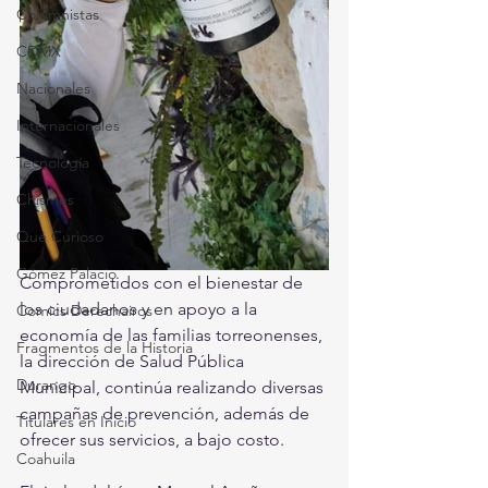
Columnistas
CDMX
Nacionales
Internacionales
Tecnología
Chismes
Qué Curioso
Gómez Palacio
Comprometidos con el bienestar de 
los ciudadanos y en apoyo a la 
Comics Derechairos
economía de las familias torreonenses, 
Fragmentos de la Historia
la dirección de Salud Pública 
Durango
Municipal, continúa realizando diversas 
campañas de prevención, además de 
Titulares en Inicio
ofrecer sus servicios, a bajo costo.
Coahuila