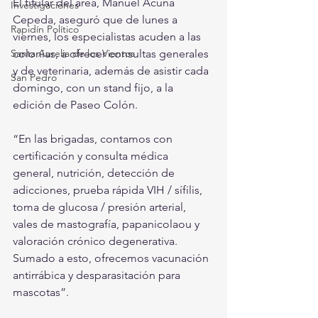
El titular del área, Manuel Acuña 
Investigaciones
Cepeda, aseguró que de lunes a 
Rapidín Político
viernes, los especialistas acuden a las 
Santa Aurelia de los Vientos
colonias, a ofrecer consultas generales 
y de veterinaria, además de asistir cada 
San Pedro
domingo, con un stand fijo, a la 
edición de Paseo Colón.
“En las brigadas, contamos con 
certificación y consulta médica 
general, nutrición, detección de 
adicciones, prueba rápida VIH / sífilis, 
toma de glucosa / presión arterial, 
vales de mastografía, papanicolaou y 
valoración crónico degenerativa. 
Sumado a esto, ofrecemos vacunación 
antirrábica y desparasitación para 
mascotas”.