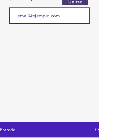
Unirse
Entrada