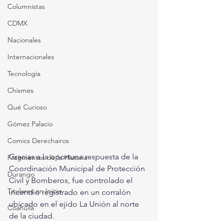
Columnistas
CDMX
Nacionales
Internacionales
Tecnología
Chismes
Qué Curioso
Gómez Palacio
Comics Derechairos
Gracias a la oportuna respuesta de la 
Fragmentos de la Historia
Coordinación Municipal de Protección 
Durango
Civil y Bomberos, fue controlado el 
Titulares en Inicio
incendio registrado en un corralón 
ubicado en el ejido La Unión al norte 
Coahuila
de la ciudad.