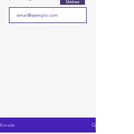
Unirse
Entrada