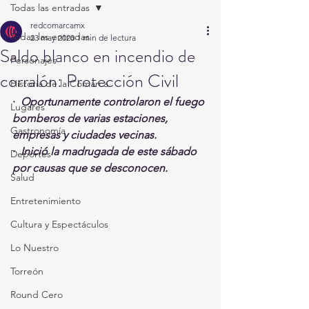
Todas las entradas
redcomarcamx
Todas las entradas
23 may 2020
1 min de lectura
Saldo blanco en incendio de
Personajes
corralón: Protección Civil
Historia de la Comarca
·  
Oportunamente controlaron el fuego 
Lugares
bomberos de varias estaciones, 
Gastronomía
empresas y ciudades vecinas.
·  
Inició la madrugada de este sábado 
Deportes
por causas que se desconocen.
Salud
Entretenimiento
Cultura y Espectáculos
Lo Nuestro
Torreón
Round Cero