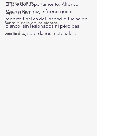
Investigaciones
El jefe del departamento, Alfonso 
Mijares Ramírez, informó que el 
Rapidín Político
reporte final es del incendio fue saldo 
Santa Aurelia de los Vientos
blanco, sin lesionados ni pérdidas 
San Pedro
humanas, solo daños materiales.