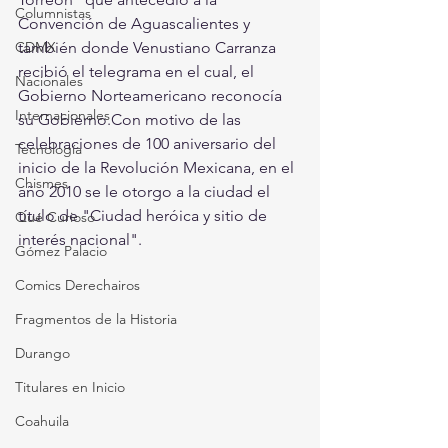
Columnistas
Convención de Aguascalientes y 
CDMX
también donde Venustiano Carranza 
recibió el telegrama en el cual, el 
Nacionales
Gobierno Norteamericano reconocía 
Internacionales
su Gobierno.Con motivo de las 
celebraciones de 100 aniversario del 
Tecnología
inicio de la Revolución Mexicana, en el 
Chismes
año 2010 se le otorgo a la ciudad el 
título de "Ciudad heróica y sitio de 
Qué Curioso
interés nacional".
Gómez Palacio
Comics Derechairos
Fragmentos de la Historia
Durango
Titulares en Inicio
Coahuila