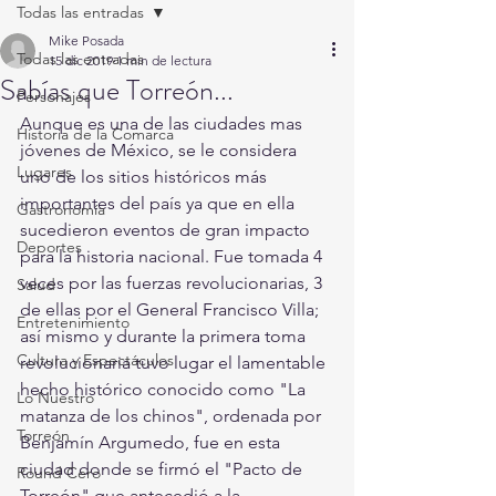
Todas las entradas
Mike Posada
Todas las entradas
15 dic 2019
1 min de lectura
Sabías que Torreón...
Personajes
Aunque es una de las ciudades mas 
Historia de la Comarca
jóvenes de México, se le considera 
Lugares
uno de los sitios históricos más 
importantes del país ya que en ella 
Gastronomía
sucedieron eventos de gran impacto 
Deportes
para la historia nacional. Fue tomada 4 
veces por las fuerzas revolucionarias, 3 
Salud
de ellas por el General Francisco Villa; 
Entretenimiento
así mismo y durante la primera toma 
Cultura y Espectáculos
revolucionaria tuvo lugar el lamentable 
hecho histórico conocido como "La 
Lo Nuestro
matanza de los chinos", ordenada por 
Torreón
Benjamín Argumedo, fue en esta 
ciudad donde se firmó el "Pacto de 
Round Cero
Torreón" que antecedió a la 