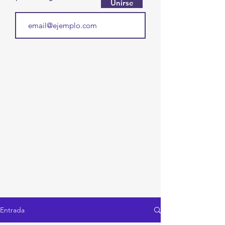
Unirse
Entrada