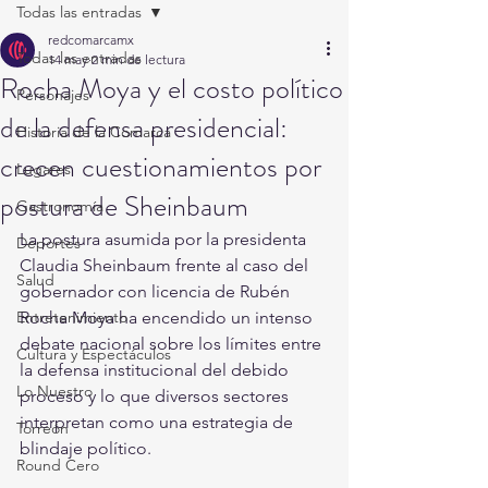
Todas las entradas
redcomarcamx
Todas las entradas
14 may
2 min de lectura
Rocha Moya y el costo político
Personajes
de la defensa presidencial:
Historia de la Comarca
crecen cuestionamientos por
Lugares
postura de Sheinbaum
Gastronomía
La postura asumida por la presidenta 
Deportes
Claudia Sheinbaum frente al caso del 
Salud
gobernador con licencia de Rubén 
Entretenimiento
Rocha Moya ha encendido un intenso 
debate nacional sobre los límites entre 
Cultura y Espectáculos
la defensa institucional del debido 
Lo Nuestro
proceso y lo que diversos sectores 
interpretan como una estrategia de 
Torreón
blindaje político.
Round Cero