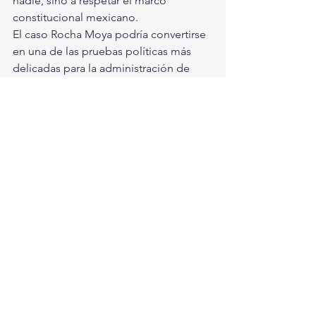
nadie, sino a respetar el marco 
constitucional mexicano.
El caso Rocha Moya podría convertirse 
en una de las pruebas políticas más 
delicadas para la administración de 
Sheinbaum: mantener su discurso de 
legalidad sin que éste sea percibido 
como una defensa corporativa del 
poder. Porque, más allá de las 
resoluciones judiciales que 
eventualmente se emitan, el juicio 
político ya comenzó en la opinión 
pública.
2026
Rocha Moya
Sheinbaum
Mexico
Investigaciones
Titulares en Inicio
Nacionales