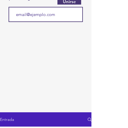
Unirse
Entrada