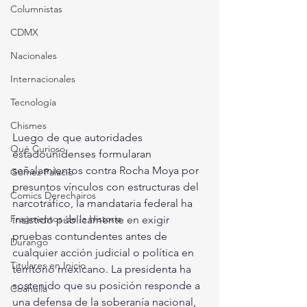
Columnistas
CDMX
Nacionales
Internacionales
Tecnología
Chismes
Luego de que autoridades 
Qué Curioso
estadounidenses formularan 
señalamientos contra Rocha Moya por 
Gómez Palacio
presuntos vínculos con estructuras del 
Comics Derechairos
narcotráfico, la mandataria federal ha 
Fragmentos de la Historia
insistido públicamente en exigir 
pruebas contundentes antes de 
Durango
cualquier acción judicial o política en 
Titulares en Inicio
territorio mexicano. La presidenta ha 
sostenido que su posición responde a 
Coahuila
una defensa de la soberanía nacional, 