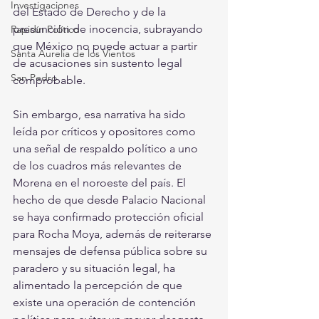
Investigaciones
del Estado de Derecho y de la 
presunción de inocencia, subrayando 
Rapidín Político
que México no puede actuar a partir 
Santa Aurelia de los Vientos
de acusaciones sin sustento legal 
San Pedro
comprobable.
Sin embargo, esa narrativa ha sido 
leída por críticos y opositores como 
una señal de respaldo político a uno 
de los cuadros más relevantes de 
Morena en el noroeste del país. El 
hecho de que desde Palacio Nacional 
se haya confirmado protección oficial 
para Rocha Moya, además de reiterarse 
mensajes de defensa pública sobre su 
paradero y su situación legal, ha 
alimentado la percepción de que 
existe una operación de contención 