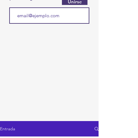
Unirse
Entrada