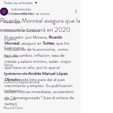
Todas las entradas
redcomarcamx
Todas las entradas
13 ene 2020
1 min de lectura
Ricardo Monreal asegura que la
Personajes
economía crecerá en 2020
Historia de la Comarca
El senador  por Morena, 
Ricardo 
Lugares
Monreal
, aseguró en 
Twitter,
 que los 
Gastronomía
indicadores de la economía,  como 
tipo de cambio, inflación, tasa de 
Deportes
interés y salario mínimo, están  mejor 
Salud
que hace un año, por lo que el 
Entretenimiento
gobierno de 
Andrés Manuel López  
Obrador
 está listo para dar al país 
Cultura y Espectáculos
crecimiento y empleo. Su publicación 
Lo Nuestro
desató críticas inmediatas, acusándolo 
de "desvergonzado" (Lee el enlace de 
Torreón
twitter).
Round Cero