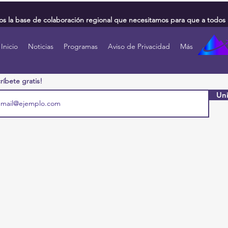
 la base de colaboración regional que necesitamos para que a todos 
Inicio
Noticias
Programas
Aviso de Privacidad
Más
ríbete gratis!
Uni