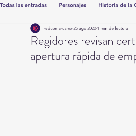
Todas las entradas
Personajes
Historia de la
redcomarcamx
25 ago 2020
1 min de lectura
Deportes
Salud
Entretenimiento
Cul
Regidores revisan cert
apertura rápida de em
Round Cero
Columnistas
CDMX
Nac
Chismes
Qué Curioso
Gómez Palacio
Durango
Titulares en Inicio
Coahuila
Santa Aurelia de los Vientos
San Pedro