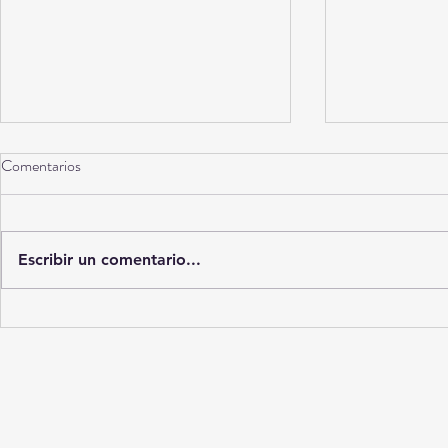
Comentarios
Torreón a 10 años
Escribir un comentario...
La Ciudad del