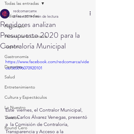
Todas las entradas
redcomarcamx
Todas las entradas
29 nov 2019
1 min de lectura
Regidores analizan
Personajes
Presupuesto 2020 para la
Historia de la Comarca
Contraloría Municipal
Lugares
Gastronomía
https://www.facebook.com/redcomarca/vide
Deportes
os/565096070920101
Salud
Entretenimiento
Cultura y Espectáculos
Lo Nuestro
Este  viernes, el Contralor Municipal, 
Juan Carlos Álvarez Venegas, presentó 
Torreón
a  la Comisión de Contraloría, 
Round Cero
Transparencia y Acceso a la 