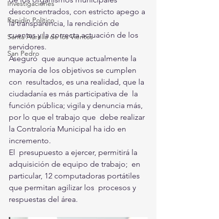
Investigaciones
desconcentrados, con estricto apego a 
Rapidín Político
la transparencia, la rendición de  
cuentas y la correcta actuación de los 
Santa Aurelia de los Vientos
servidores.
San Pedro
Aseguró  que aunque actualmente la 
mayoría de los objetivos se cumplen 
con  resultados, es una realidad, que la 
ciudadanía es más participativa de  la 
función pública; vigila y denuncia más, 
por lo que el trabajo que  debe realizar 
la Contraloría Municipal ha ido en 
incremento.
El  presupuesto a ejercer, permitirá la 
adquisición de equipo de trabajo;  en 
particular, 12 computadoras portátiles 
que permitan agilizar los  procesos y 
respuestas del área.