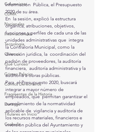
Columnistas
Información  Pública, el Presupuesto 
2020 de su área.
CDMX
En  la sesión, explicó la estructura 
Nacionales
orgánica, atribuciones, objetivos,  
funciones y perfiles de cada una de las 
Internacionales
unidades administrativas que  integra 
Tecnología
la Contraloría Municipal, como la 
dirección jurídica, la  coordinación del 
Chismes
padrón de proveedores, la auditoría 
Qué Curioso
financiera,  auditoría administrativa y la 
Gómez Palacio
auditoría a obras públicas.
Para  el Presupuesto 2020, buscará 
Comics Derechairos
integrar a mayor número de 
Fragmentos de la Historia
empleados, que  permitan garantizar el 
cumplimiento de la normatividad 
Durango
aplicable de  vigilancia y auditoría de 
Titulares en Inicio
los recursos materiales, financieros e  
Coahuila
inversión pública del Ayuntamiento y 
de los organismos municipales  