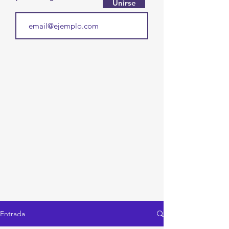
Unirse
Entrada