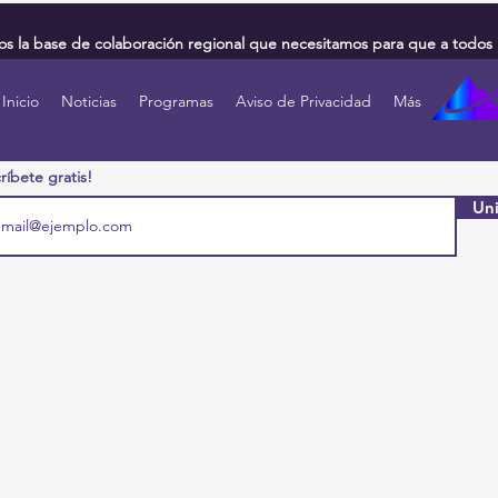
 la base de colaboración regional que necesitamos para que a todos 
Inicio
Noticias
Programas
Aviso de Privacidad
Más
ríbete gratis!
Uni