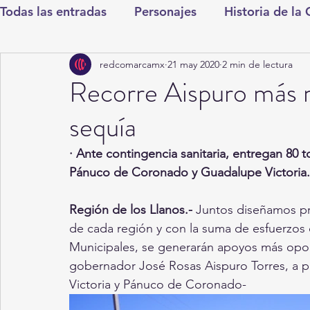
Todas las entradas
Personajes
Historia de la
redcomarcamx
21 may 2020
2 min de lectura
Deportes
Salud
Entretenimiento
Cul
Recorre Aispuro más m
sequía
Round Cero
Columnistas
CDMX
Nac
· Ante contingencia sanitaria, entregan 80
Pánuco de Coronado y Guadalupe Victoria.
Chismes
Qué Curioso
Gómez Palacio
Región de los Llanos.-
 Juntos diseñamos p
de cada región y con la suma de esfuerzos
Durango
Titulares en Inicio
Coahuila
Municipales, se generarán apoyos más oport
gobernador José Rosas Aispuro Torres, a p
Victoria y Pánuco de Coronado-
Santa Aurelia de los Vientos
San Pedro