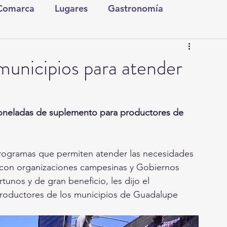
 Comarca
Lugares
Gastronomía
tura y Espectáculos
Lo Nuestro
Torreón
unicipios para atender
ionales
Internacionales
Tecnología
 toneladas de suplemento para productores de 
Comics Derechairos
Fragmentos de la Historia
rogramas que permiten atender las necesidades 
 con organizaciones campesinas y Gobiernos 
Investigaciones
Rapidín Político
unos y de gran beneficio, les dijo el 
roductores de los municipios de Guadalupe 