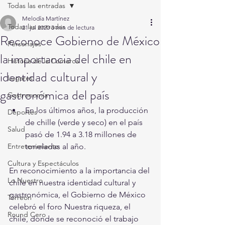
Todas las entradas
Melodía Martínez
Todas las entradas
21 jul 2020
3 min de lectura
Reconoce Gobierno de México
Personajes
la importancia del chile en
Historia de la Comarca
identidad cultural y
Lugares
gastronómica del país
Gastronomía
​En los últimos años, la producción 
Deportes
de chille (verde y seco) en el país 
Salud
pasó de 1.94 a 3.18 millones de 
Entretenimiento
toneladas al año.
Cultura y Espectáculos
En reconocimiento a la importancia del 
Lo Nuestro
chile en nuestra identidad cultural y 
gastronómica, el Gobierno de México 
Torreón
celebró el foro Nuestra riqueza, el 
Round Cero
chile, donde se reconoció el trabajo 