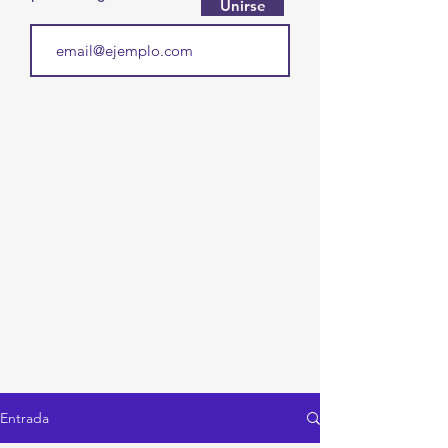
Unirse
Entrada