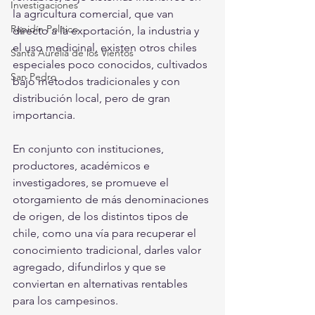
Investigaciones
la agricultura comercial, que van 
Rapidín Político
directo a la exportación, la industria y 
el uso medicinal, existen otros chiles 
Santa Aurelia de los Vientos
especiales poco conocidos, cultivados 
San Pedro
bajo métodos tradicionales y con 
distribución local, pero de gran 
importancia.
En conjunto con instituciones, 
productores, académicos e 
investigadores, se promueve el 
otorgamiento de más denominaciones 
de origen, de los distintos tipos de 
chile, como una vía para recuperar el 
conocimiento tradicional, darles valor 
agregado, difundirlos y que se 
conviertan en alternativas rentables 
para los campesinos.