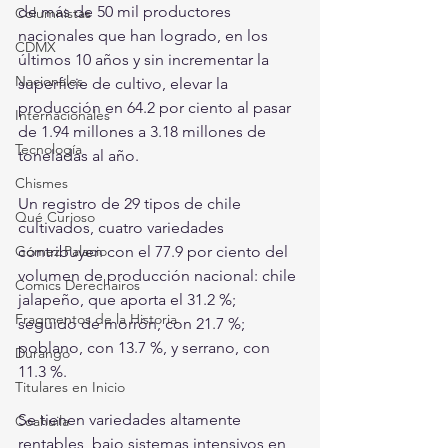
de más de 50 mil productores 
Columnistas
nacionales que han logrado, en los 
CDMX
últimos 10 años y sin incrementar la 
Nacionales
superficie de cultivo, elevar la 
producción en 64.2 por ciento al pasar 
Internacionales
de 1.94 millones a 3.18 millones de 
Tecnología
toneladas al año.
Chismes
Un registro de 29 tipos de chile 
Qué Curioso
cultivados, cuatro variedades 
Gómez Palacio
contribuyen con el 77.9 por ciento del 
volumen de producción nacional: chile 
Comics Derechairos
jalapeño, que aporta el 31.2 %; 
Fragmentos de la Historia
seguido de morrón, con 21.7 %; 
poblano, con 13.7 %, y serrano, con 
Durango
11.3 %.
Titulares en Inicio
Se tienen variedades altamente 
Coahuila
rentables, bajo sistemas intensivos en 