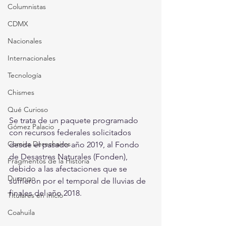
Columnistas
CDMX
Nacionales
Internacionales
Tecnología
Chismes
Qué Curioso
Se trata de un paquete programado 
Gómez Palacio
con recursos federales solicitados 
Comics Derechairos
desde el pasado año 2019, al Fondo 
de Desastres Naturales (Fonden), 
Fragmentos de la Historia
debido a las afectaciones que se 
Durango
sufrieron por el temporal de lluvias de 
finales del año 2018.
Titulares en Inicio
Coahuila