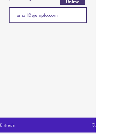
Unirse
Entrada