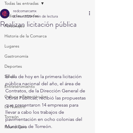
Todas las entradas
redcomarcamx
Todas las entradas
20 mar 2020
1 min de lectura
Realizan licitación pública
Personajes
Historia de la Comarca
Lugares
Gastronomía
Deportes
El día de hoy en la primera licitación 
Salud
pública nacional del año, el área de 
Entretenimiento
Contratos, de la Dirección General de 
Cultura y Espectáculos
Obras Públicas, recibió las propuestas 
que presentaron 14 empresas para 
Lo Nuestro
llevar a cabo los trabajos de 
Torreón
pavimentación en ocho colonias del 
Municipio de Torreón.
Round Cero