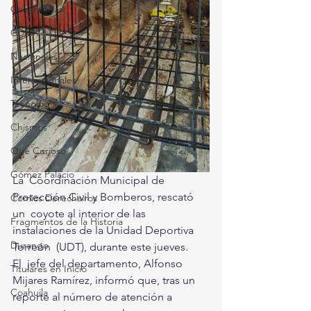
Columnistas
CDMX
Nacionales
Internacionales
Tecnología
Chismes
Qué Curioso
Gómez Palacio
La  Coordinación Municipal de 
Protección Civil y Bomberos, rescató 
Comics Derechairos
un  coyote al interior de las 
Fragmentos de la Historia
instalaciones de la Unidad Deportiva 
Durango
Torreón  (UDT), durante este jueves.
El  jefe del departamento, Alfonso 
Titulares en Inicio
Mijares Ramírez, informó que, tras un  
Coahuila
reporte al número de atención a 