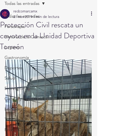
Todas las entradas
redcomarcamx
Todas las entradas
21 nov 2019
1 min de lectura
Protección Civil rescata un
Personajes
coyote en la Unidad Deportiva
Historia de la Comarca
Torreón
Lugares
Gastronomía
Deportes
Salud
Entretenimiento
Cultura y Espectáculos
Lo Nuestro
Torreón
Round Cero