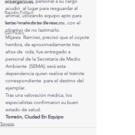
emergencias, personal a su cargo 
Investigaciones
acudió  al lugar para resguardar al 
Rapidín Político
animal, utilizando equipo apto para 
Santa Aurelia de los Vientos
estas  maniobras de rescate, con el 
objetivo de no lastimarlo. 
San Pedro
Mijares  Ramírez, precisó que el coyote 
hembra, de aproximadamente tres 
años de  vida, fue entregado a 
personal de la Secretaría de Medio 
Ambiente  (SEMA); será esta 
dependencia quien realice el trámite 
correspondiente  para el destino del 
ejemplar. 
Tras una valoración médica, los 
especialistas confirmaron su buen 
estado de salud. 
Torreón, Ciudad En Equipo
Torreón