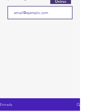
Unirse
Entrada