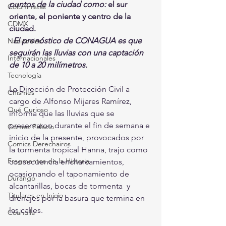
puntos de la ciudad como: 
el sur 
Columnistas
oriente, el poniente y centro de la 
CDMX
ciudad.
· 
El pronóstico de CONAGUA es que 
Nacionales
seguirán las lluvias con una captación 
Internacionales
de 10 a 20 milímetros.
Tecnología
La Dirección de Protección Civil a 
Chismes
cargo de Alfonso Mijares Ramírez, 
Qué Curioso
informa que las lluvias que se 
presentaron durante el fin de semana e 
Gómez Palacio
inicio de la presente, provocados por 
Comics Derechairos
la tormenta tropical Hanna, trajo como 
Fragmentos de la Historia
consecuencia encharcamientos, 
ocasionando el taponamiento de 
Durango
alcantarillas, bocas de tormenta  y 
Titulares en Inicio
drenajes por la basura que termina en 
las calles.
Coahuila