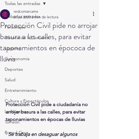
Todas las entradas
redcomarcamx
Todas las entradas
28 jul 2020
2 min de lectura
Protección Civil pide no arrojar
Personajes
basura a las calles, para evitar
Historia de la Comarca
taponamientos en épococa de
Lugares
lluvia
Gastronomía
Deportes
Salud
Entretenimiento
Cultura y Espectáculos
Protección Civil pide a ciudadanía no 
Lo Nuestro
arrojar basura a las calles, para evitar 
taponamientos en épocas de lluvias
Torreón
Round Cero
· 
Se trabaja en desaguar algunos 