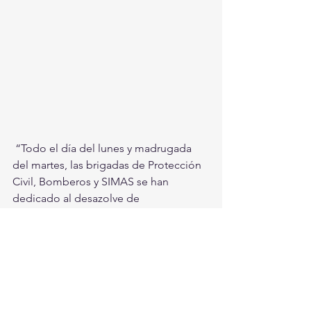
 “Todo el día del lunes y madrugada 
del martes, las brigadas de Protección 
Civil, Bomberos y SIMAS se han 
dedicado al desazolve de 
encharcamientos en el sur oriente, el 
poniente y centro de la ciudad. Se han 
presentado acumulamientos de agua 
como en la cuneta lateral en el 
periférico y puente del Campesino y 
en la carretera Torreón-San Pedro, 