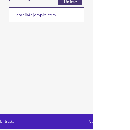
Unirse
Entrada