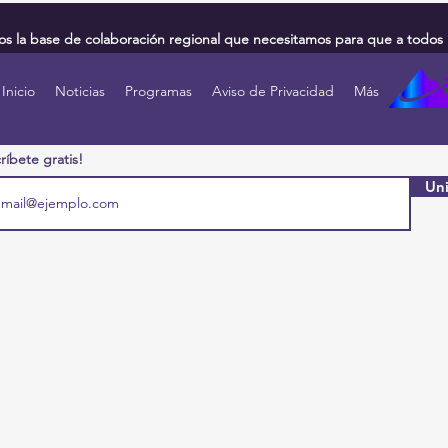
 la base de colaboración regional que necesitamos para que a todos 
Inicio
Noticias
Programas
Aviso de Privacidad
Más
ríbete gratis!
Uni