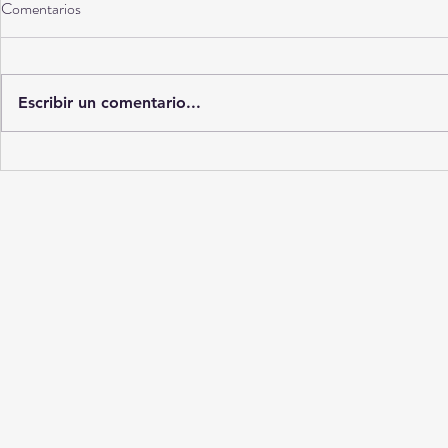
Comentarios
Torreón a 10 años
Escribir un comentario...
La Ciudad del