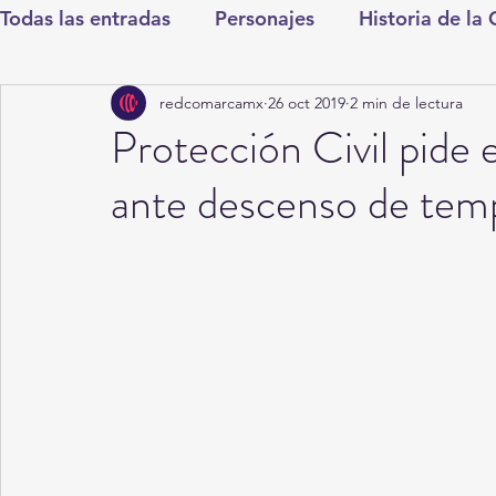
Todas las entradas
Personajes
Historia de la
redcomarcamx
26 oct 2019
2 min de lectura
Deportes
Salud
Entretenimiento
Cul
Protección Civil pide
ante descenso de tem
Round Cero
Columnistas
CDMX
Nac
Chismes
Qué Curioso
Gómez Palacio
Durango
Titulares en Inicio
Coahuila
Santa Aurelia de los Vientos
San Pedro