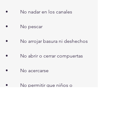
•          No nadar en los canales 
•          No pescar
•          No arrojar basura ni deshechos
•          No abrir o cerrar compuertas
•          No acercarse
•          No permitir que niños o 
mascotas jueguen en las orillas
Torreón, Ciudad en Equipo
Torreón