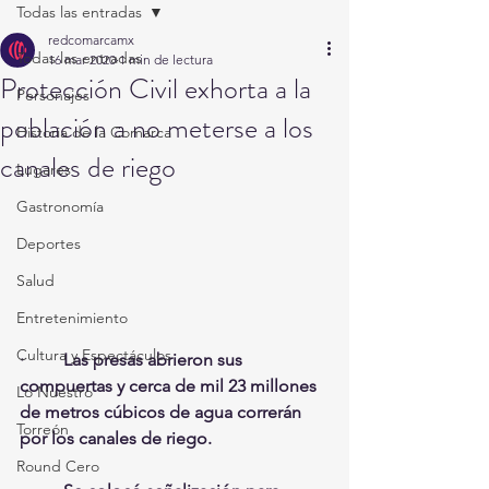
Todas las entradas
redcomarcamx
Todas las entradas
16 mar 2020
1 min de lectura
Protección Civil exhorta a la
Personajes
población a no meterse a los
Historia de la Comarca
canales de riego
Lugares
Gastronomía
Deportes
Salud
Entretenimiento
Cultura y Espectáculos
·         Las presas abrieron sus 
compuertas y cerca de mil 23 millones 
Lo Nuestro
de metros cúbicos de agua correrán 
Torreón
por los canales de riego.
Round Cero