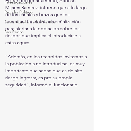
El jefe del departamento, Alfonso 
Investigaciones
Mijares Ramírez, informó que a lo largo 
Rapidín Político
de los canales y brazos que los 
conectan, fue colocada señalización 
Santa Aurelia de los Vientos
para alertar a la población sobre los 
San Pedro
riesgos que implica el introducirse a 
estas aguas.
“Además, en los recorridos invitamos a 
la población a no introducirse, es muy 
importante que sepan que es de alto 
riesgo ingresar, es pro su propia 
seguridad”, informó el funcionario.