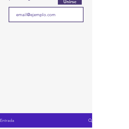
Unirse
Entrada