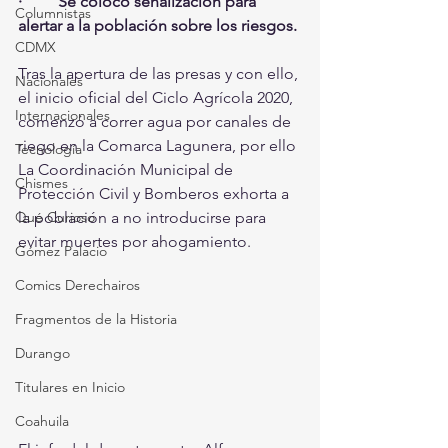
·         Se colocó señalización para 
Columnistas
alertar a la población sobre los riesgos.
CDMX
Tras la apertura de las presas y con ello, 
Nacionales
el inicio oficial del Ciclo Agrícola 2020, 
Internacionales
comenzó a correr agua por canales de 
riego en la Comarca Lagunera, por ello 
Tecnología
La Coordinación Municipal de 
Chismes
Protección Civil y Bomberos exhorta a 
la población a no introducirse para 
Qué Curioso
evitar muertes por ahogamiento.
Gómez Palacio
Comics Derechairos
Fragmentos de la Historia
Durango
Titulares en Inicio
Coahuila