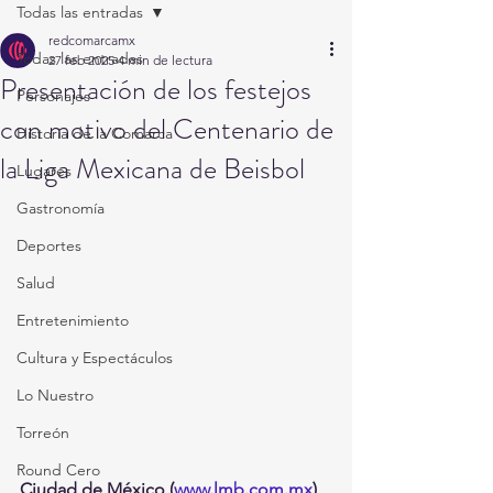
Todas las entradas
redcomarcamx
Todas las entradas
27 feb 2025
4 min de lectura
Presentación de los festejos
Personajes
con motivo del Centenario de
Historia de la Comarca
la Liga Mexicana de Beisbol
Lugares
Gastronomía
Deportes
Salud
Entretenimiento
Cultura y Espectáculos
Lo Nuestro
Torreón
Round Cero
Ciudad de México (
www.lmb.com.mx
) 