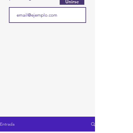
Unirse
Entrada