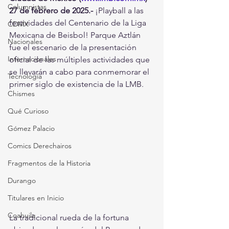
Columnistas
27 de febrero de 2025.- 
¡Playball a las 
festividades del Centenario de la Liga 
CDMX
Mexicana de Beisbol! Parque Aztlán 
Nacionales
fue el escenario de la presentación 
Internacionales
oficial de las múltiples actividades que 
se llevarán a cabo para conmemorar el 
Tecnología
primer siglo de existencia de la LMB.
Chismes
Qué Curioso
Gómez Palacio
Comics Derechairos
Fragmentos de la Historia
Durango
Titulares en Inicio
Coahuila
La tradicional rueda de la fortuna 