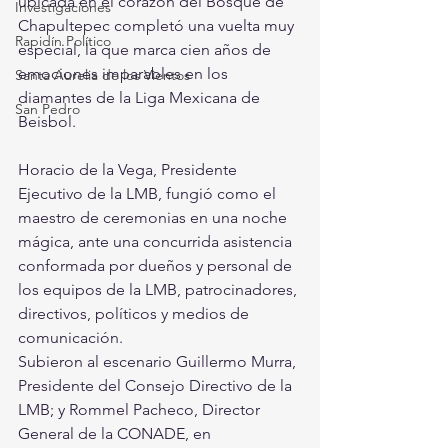
ubicada en el corazón del Bosque de 
Investigaciones
Chapultepec completó una vuelta muy 
Rapidín Político
especial, la que marca cien años de 
emociones imparables en los 
Santa Aurelia de los Vientos
diamantes de la Liga Mexicana de 
San Pedro
Beisbol.
Horacio de la Vega, Presidente 
Ejecutivo de la LMB, fungió como el 
maestro de ceremonias en una noche 
mágica, ante una concurrida asistencia 
conformada por dueños y personal de 
los equipos de la LMB, patrocinadores, 
directivos, políticos y medios de 
comunicación.
Subieron al escenario Guillermo Murra, 
Presidente del Consejo Directivo de la 
LMB; y Rommel Pacheco, Director 
General de la CONADE, en 