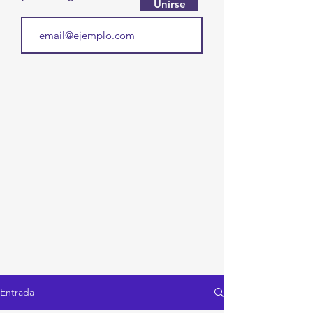
Unirse
Entrada