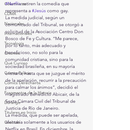
#Netflix
 retiren la comedia que 
Columnistas
representa a 
#Jesús
 como gay.  
CDMX
La medida judicial, según un 
Nacionales
comunicado del Tribunal, se otorgó a 
solicitud de la Asociación Centro Don 
Internacionales
Bosco de Fe y Cultura. “Me parece, 
Tecnología
por lo tanto, más adecuado y 
beneficioso, no solo para la 
Chismes
comunidad cristiana, sino para la 
Qué Curioso
sociedad brasileña, en su mayoría 
Gómez Palacio
cristiana, hasta que se juzgue el mérito 
de la apelación, recurrir a la precaución 
Comics Derechairos
para calmar los ánimos”, decidió el 
Fragmentos de la Historia
magistrado Benedicto Abicair, de la 
Sexta Cámara Civil del Tribunal de 
Durango
Justicia de Río de Janeiro.  
Titulares en Inicio
La medida, que puede ser apelada, 
afectaría solamente a los usuarios de 
Coahuila
Netflix en Brasil. En diciembre, la 