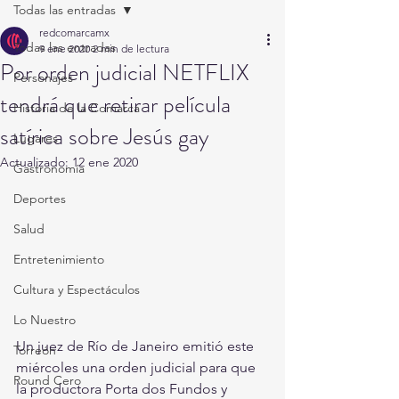
Todas las entradas
redcomarcamx
Todas las entradas
9 ene 2020
2 min de lectura
Por orden judicial NETFLIX
Personajes
tendrá que retirar película
Historia de la Comarca
satírica sobre Jesús gay
Lugares
Actualizado:
12 ene 2020
Gastronomía
Deportes
Salud
Entretenimiento
Cultura y Espectáculos
Lo Nuestro
Un juez de Río de Janeiro emitió este 
Torreón
miércoles una orden judicial para que 
Round Cero
la productora Porta dos Fundos y 