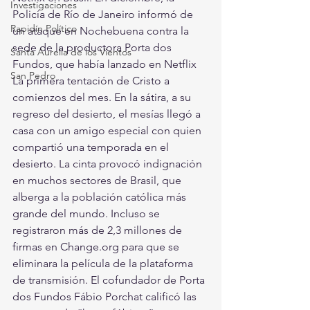
Investigaciones
Policía de Río de Janeiro informó de 
Rapidín Político
un ataque en Nochebuena contra la 
sede de la productora Porta dos 
Santa Aurelia de los Vientos
Fundos, que había lanzado en Netflix 
San Pedro
La primera tentación de Cristo a 
comienzos del mes. En la sátira, a su 
regreso del desierto, el mesías llegó a 
casa con un amigo especial con quien 
compartió una temporada en el 
desierto. La cinta provocó indignación 
en muchos sectores de Brasil, que 
alberga a la población católica más 
grande del mundo. Incluso se 
registraron más de 2,3 millones de 
firmas en Change.org para que se 
eliminara la película de la plataforma 
de transmisión. El cofundador de Porta 
dos Fundos Fábio Porchat calificó las 