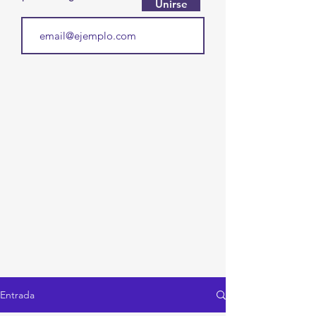
Unirse
Entrada