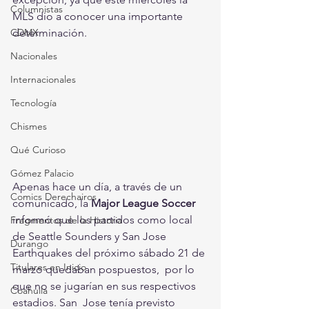
Columnistas
MLS dio a conocer una importante 
CDMX
determinación.
Nacionales
Internacionales
Tecnología
Chismes
Qué Curioso
Gómez Palacio
Apenas hace un día, a través de un 
Comics Derechairos
comunicado, la 
Major League Soccer
informó que los partidos como local 
Fragmentos de la Historia
de Seattle Sounders y San Jose 
Durango
Earthquakes del próximo sábado 21 de 
Titulares en Inicio
marzo quedaban pospuestos,  por lo 
que no se jugarían en sus respectivos 
Coahuila
estadios. San  Jose tenía previsto 