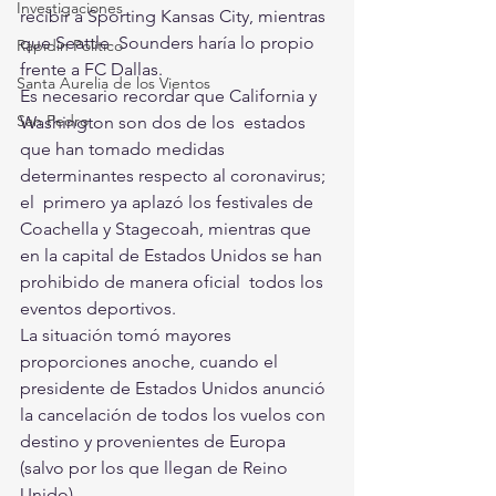
Investigaciones
recibir a Sporting Kansas City, mientras 
que Seattle  Sounders haría lo propio 
Rapidín Político
frente a FC Dallas.
Santa Aurelia de los Vientos
Es necesario recordar que California y 
San Pedro
Washington son dos de los  estados 
que han tomado medidas 
determinantes respecto al coronavirus; 
el  primero ya aplazó los festivales de 
Coachella y Stagecoah, mientras que  
en la capital de Estados Unidos se han 
prohibido de manera oficial  todos los 
eventos deportivos. 
La situación tomó mayores 
proporciones anoche, cuando el 
presidente de Estados Unidos anunció 
la cancelación de todos los vuelos con 
destino y provenientes de Europa 
(salvo por los que llegan de Reino 
Unido).