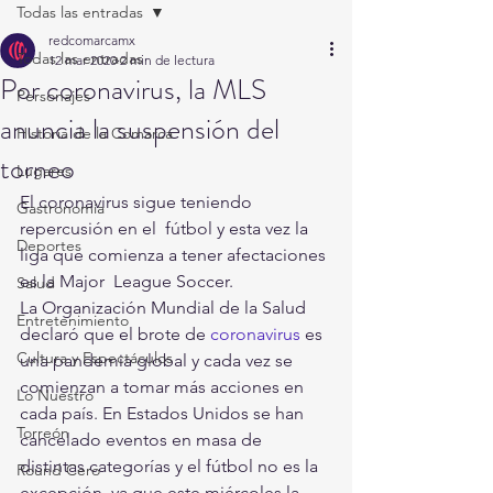
Todas las entradas
redcomarcamx
Todas las entradas
12 mar 2020
2 min de lectura
Por coronavirus, la MLS
Personajes
anuncia la suspensión del
Historia de la Comarca
torneo
Lugares
El coronavirus sigue teniendo 
Gastronomía
repercusión en el  fútbol y esta vez la 
Deportes
liga que comienza a tener afectaciones 
es la Major  League Soccer.
Salud
La Organización Mundial de la Salud 
Entretenimiento
declaró que el brote de 
coronavirus
 es 
Cultura y Espectáculos
una pandemia global y cada vez se 
comienzan a tomar más acciones en 
Lo Nuestro
cada país. En Estados Unidos se han 
Torreón
cancelado eventos en masa de 
distintas categorías y el fútbol no es la 
Round Cero
excepción, ya que este miércoles la 