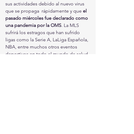
sus actividades debido al nuevo virus 
que se propaga  rápidamente y que 
el 
pasado miércoles fue declarado como 
una pandemia por la OMS
. La MLS 
sufrirá los estragos que han sufrido 
ligas como la Serie A, LaLiga Española, 
NBA, entre muchos otros eventos 
deportivos en todo el mundo.de salud 
confirmen que pasó la etapa más 
crítica de la pandemia de Covid-19.
#MLS
#CORONAVIRUS
#SUSPENSIÓN
Deportes