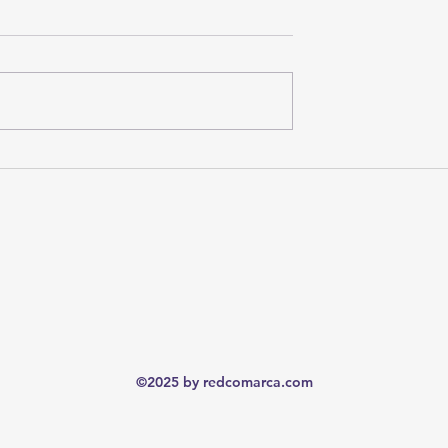
 Futuro
"Vuelva el próximo mes": las
denuncias de adultos mayores 
retrasos y trámites repetidos en
Subdelegación del IMSS en
Torreón
©2025 by redcomarca.com