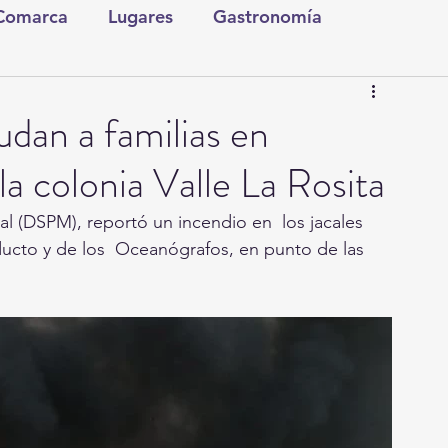
 Comarca
Lugares
Gastronomía
tura y Espectáculos
Lo Nuestro
Torreón
udan a familias en
la colonia Valle La Rosita
ionales
Internacionales
Tecnología
l (DSPM), reportó un incendio en  los jacales 
oducto y de los  Oceanógrafos, en punto de las 
Comics Derechairos
Fragmentos de la Historia
Investigaciones
Rapidín Político