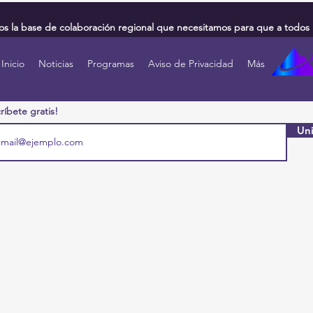
 la base de colaboración regional que necesitamos para que a todos 
Inicio
Noticias
Programas
Aviso de Privacidad
Más
ríbete gratis!
Uni