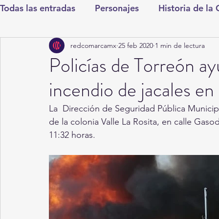
Todas las entradas
Personajes
Historia de la
redcomarcamx
25 feb 2020
1 min de lectura
Deportes
Salud
Entretenimiento
Cul
Policías de Torreón ay
incendio de jacales en 
Round Cero
Columnistas
CDMX
Nac
La  Dirección de Seguridad Pública Municipa
de la colonia Valle La Rosita, en calle Gas
Chismes
Qué Curioso
Gómez Palacio
11:32 horas.
Durango
Titulares en Inicio
Coahuila
Santa Aurelia de los Vientos
San Pedro