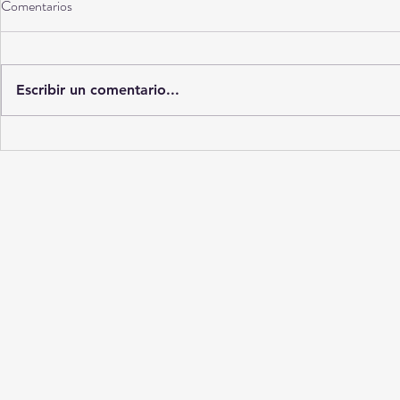
Comentarios
Torreón a 10 años
Escribir un comentario...
La Ciudad del