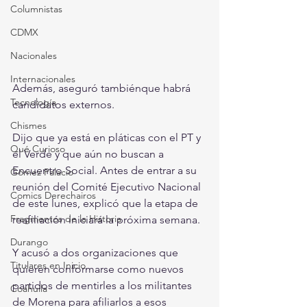
Columnistas
CDMX
Nacionales
Internacionales
Además, aseguró tambiénque habrá 
Tecnología
candidatos externos.
Chismes
Dijo que ya está en pláticas con el PT y 
Qué Curioso
el Verde y que aún no buscan a 
Encuentro Social. Antes de entrar a su 
Gómez Palacio
reunión del Comité Ejecutivo Nacional 
Comics Derechairos
de este lunes, explicó que la etapa de 
Fragmentos de la Historia
reafiliación iniciará la próxima semana.
Durango
Y acusó a dos organizaciones que 
Titulares en Inicio
quieren conformarse como nuevos 
partidos de mentirles a los militantes 
Coahuila
de Morena para afiliarlos a esos 