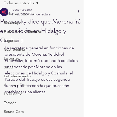
Todas las entradas
redcomarcamx
Todas las entradas
11 feb 2020
1 min de lectura
Polevnsky dice que Morena irá
Personajes
en coalición en Hidalgo y
Historia de la Comarca
Coahuila
Lugares
La secretaria general en funciones de 
Gastronomía
presidenta de Morena, Yeidckol 
Deportes
Polevnsky, informó que habrá coalición 
encabezada por Morena en las 
Salud
elecciones de Hidalgo y Coahuila, el 
Entretenimiento
Partido del Trabajo es esa segunda 
Cultura y Espectáculos
fuerza política con la que buscarán 
establecer una alianza.
Lo Nuestro
Torreón
Round Cero