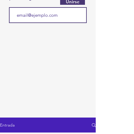
Unirse
Entrada