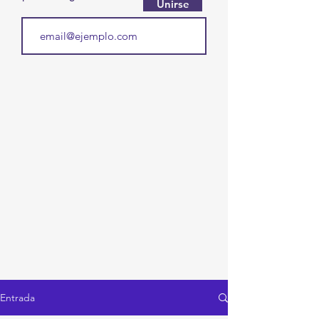
Unirse
Entrada