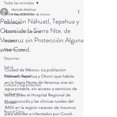
Todas las entradas
Melodía Martínez
Todas las entradas
4 may 2020
3 min de lectura
Población Náhuatl, Tepehua y
Personajes
Otomí de la Sierra Nte. de
Historia de la Comarca
Veracruz sin Protección Alguna
Lugares
ante Covid.
Gastronomía
Deportes
Salud
Ciudad de México.-La población
Entretenimiento
Náhuatl, Tepehua y Otomí que habita 
en la Sierra Norte de Veracruz vive sin 
Cultura y Espectáculos
agua potable, sin acceso a servicios de 
Lo Nuestro
salud, pues el Hospital Regional de 
Huayacocotla y las clínicas rurales del 
Torreón
IMSS en la región carecen de insumos 
Round Cero
para atender a infectados por Covid-