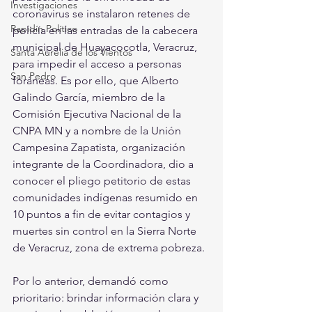
Investigaciones
coronavirus se instalaron retenes de 
Rapidín Político
policía en las entradas de la cabecera 
municipal de Huayacocotla, Veracruz, 
Santa Aurelia de los Vientos
para impedir el acceso a personas 
San Pedro
foráneas. Es por ello, que Alberto 
Galindo García, miembro de la 
Comisión Ejecutiva Nacional de la 
CNPA MN y a nombre de la Unión 
Campesina Zapatista, organización 
integrante de la Coordinadora, dio a 
conocer el pliego petitorio de estas 
comunidades indígenas resumido en 
10 puntos a fin de evitar contagios y 
muertes sin control en la Sierra Norte 
de Veracruz, zona de extrema pobreza.
Por lo anterior, demandó como 
prioritario: brindar información clara y 