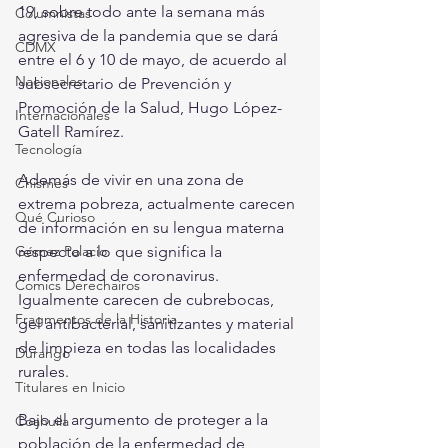
19, sobre todo ante la semana más 
Columnistas
agresiva de la pandemia que se dará 
CDMX
entre el 6 y 10 de mayo, de acuerdo al 
Nacionales
subsecretario de Prevención y 
Promoción de la Salud, Hugo López-
Internacionales
Gatell Ramírez.
Tecnología
Además de vivir en una zona de 
Chismes
extrema pobreza, actualmente carecen 
Qué Curioso
de información en su lengua materna 
Gómez Palacio
respecto a lo que significa la 
enfermedad de coronavirus. 
Comics Derechairos
Igualmente carecen de cubrebocas, 
Fragmentos de la Historia
gel antibacterial, sanitizantes y material 
de limpieza en todas las localidades 
Durango
rurales.
Titulares en Inicio
Bajo el argumento de proteger a la 
Coahuila
población de la enfermedad de 