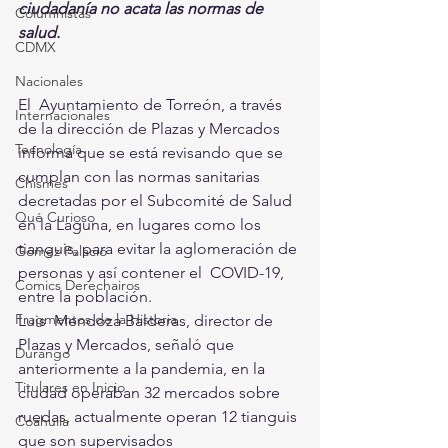
ciudadanía no acata las normas de 
Columnistas
salud.
CDMX
Nacionales
El  Ayuntamiento de Torreón, a través 
Internacionales
de la dirección de Plazas y Mercados  
Tecnología
informa que se está revisando que se 
cumplan con las normas sanitarias  
Chismes
decretadas por el Subcomité de Salud 
Qué Curioso
en la Laguna, en lugares como los  
tianguis, para evitar la aglomeración de 
Gómez Palacio
personas y así contener el  COVID-19, 
Comics Derechairos
entre la población. 
Fragmentos de la Historia
Luis  Mendoza Balderas, director de 
Plazas y Mercados, señaló que  
Durango
anteriormente a la pandemia, en la 
Titulares en Inicio
ciudad operaban 32 mercados sobre  
ruedas, actualmente operan 12 tianguis 
Coahuila
que son supervisados  