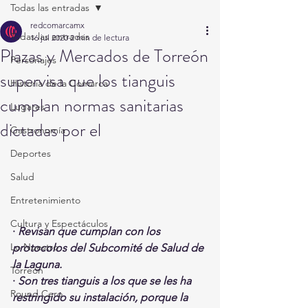
Todas las entradas
redcomarcamx
Todas las entradas
16 jul 2020
2 min de lectura
Plazas y Mercados de Torreón
Personajes
supervisa que los tianguis
Historia de la Comarca
cumplan normas sanitarias
Lugares
dictadas por el
Gastronomía
Deportes
Salud
Entretenimiento
Cultura y Espectáculos
· 
Revisan que cumplan con los 
Lo Nuestro
protocolos del Subcomité de Salud de 
la Laguna.
Torreón
· 
Son tres tianguis a los que se les ha 
Round Cero
restringido su instalación, porque la 