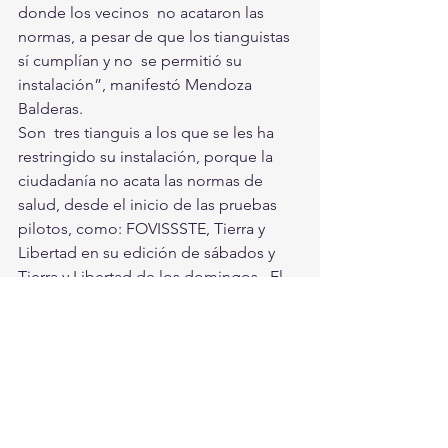
donde los vecinos  no acataron las 
normas, a pesar de que los tianguistas 
sí cumplían y no  se permitió su 
instalación”, manifestó Mendoza 
Balderas. 
Son  tres tianguis a los que se les ha 
restringido su instalación, porque la  
ciudadanía no acata las normas de 
salud, desde el inicio de las pruebas  
pilotos, como: FOVISSSTE, Tierra y 
Libertad en su edición de sábados y  
Tierra y Libertad de los domingos.  El 
día de hoy suman siete operativos  de 
revisión de las medidas de salud, que 
se realizan al tianguis de  FOVISSSTE. 
Los  tianguis que no están operando, 
es porque no cumplen con las normas 
de  salud que las autoridades sanitarias 
dictaron. El personal municipal  sólo 