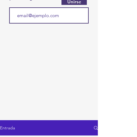
Unirse
Entrada