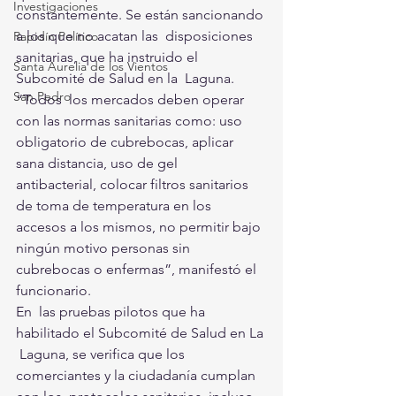
Investigaciones
constantemente. Se están sancionando 
a los que no acatan las  disposiciones 
Rapidín Político
sanitarias, que ha instruido el 
Santa Aurelia de los Vientos
Subcomité de Salud en la  Laguna. 
San Pedro
“Todos  los mercados deben operar 
con las normas sanitarias como: uso  
obligatorio de cubrebocas, aplicar 
sana distancia, uso de gel  
antibacterial, colocar filtros sanitarios 
de toma de temperatura en los  
accesos a los mismos, no permitir bajo 
ningún motivo personas sin  
cubrebocas o enfermas”, manifestó el 
funcionario. 
En  las pruebas pilotos que ha 
habilitado el Subcomité de Salud en La 
 Laguna, se verifica que los 
comerciantes y la ciudadanía cumplan 