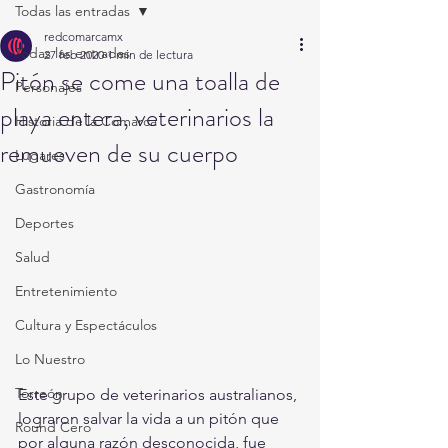
Todas las entradas
redcomarcamx
Todas las entradas
27 feb 2020
1 min de lectura
Pitón se come una toalla de
Personajes
playa entera, veterinarios la
Historia de la Comarca
remueven de su cuerpo
Lugares
Gastronomía
Deportes
Salud
Entretenimiento
Cultura y Espectáculos
Lo Nuestro
Torreón
Este grupo de veterinarios australianos, 
lograron salvar la vida a un pitón que 
Round Cero
por alguna razón desconocida, fue 