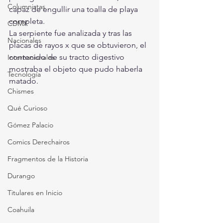
Columnistas
capaz de engullir una toalla de playa 
completa.
CDMX
La serpiente fue analizada y tras las 
Nacionales
placas de rayos x que se obtuvieron, el 
contenido de su tracto digestivo 
Internacionales
mostraba el objeto que pudo haberla 
Tecnología
matado.
Chismes
Qué Curioso
Gómez Palacio
Comics Derechairos
Fragmentos de la Historia
Durango
Titulares en Inicio
Coahuila