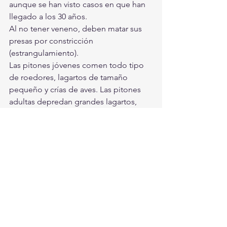
aunque se han visto casos en que han 
llegado a los 30 años.
Al no tener veneno, deben matar sus 
presas por constricción 
(estrangulamiento).
Las pitones jóvenes comen todo tipo 
de roedores, lagartos de tamaño 
pequeño y crías de aves. Las pitones 
adultas depredan grandes lagartos, 
pequeños cocodrilos,  rumiantes 
(ciervos jóvenes), cerdos pequeños y 
monos, aunque lo que consumen más 
frecuentemente son roedores, sobre 
todo ratas.
Qué Curioso