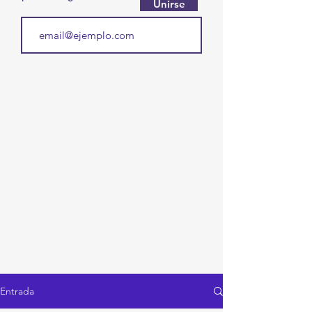
Unirse
Entrada