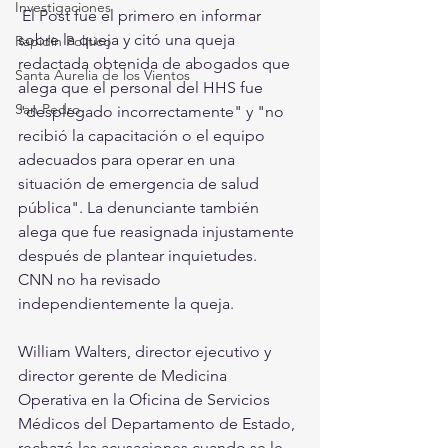
Investigaciones
 El Post fue el primero en informar 
sobre la queja y citó una queja 
Rapidín Político
redactada obtenida de abogados que 
Santa Aurelia de los Vientos
alega que el personal del HHS fue 
San Pedro
"desplegado incorrectamente" y "no 
recibió la capacitación o el equipo 
adecuados para operar en una 
situación de emergencia de salud 
pública". La denunciante también 
alega que fue reasignada injustamente 
después de plantear inquietudes.
CNN no ha revisado 
independientemente la queja.
William Walters, director ejecutivo y 
director gerente de Medicina 
Operativa en la Oficina de Servicios 
Médicos del Departamento de Estado, 
rechazó las acusaciones cuando se le 