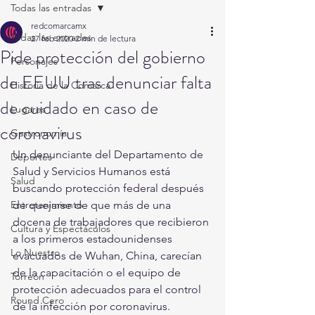
Todas las entradas
redcomarcamx
Todas las entradas
27 feb 2020
2 min de lectura
Pide protección del gobierno
Personajes
de EEUU tras denunciar falta
Historia de la Comarca
de cuidado en caso de
Lugares
coronavirus
Gastronomía
Un denunciante del Departamento de 
Deportes
Salud y Servicios Humanos está 
Salud
buscando protección federal después 
Entretenimiento
de quejarse de que más de una 
docena de trabajadores que recibieron 
Cultura y Espectáculos
a los primeros estadounidenses 
Lo Nuestro
evacuados de Wuhan, China, carecían 
de la capacitación o el equipo de 
Torreón
protección adecuados para el control 
Round Cero
de la infección por coronavirus.