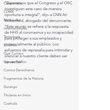
"Esperamos que el Congreso y el OSC 
Columnistas
investiguen este caso de manera 
CDMX
oportuna e integral", dijo a CNN Ari 
Nacionales
Wilkenfeld, abogado del denunciante. 
"Este asunto se refiere a la respuesta 
Internacionales
de HHS al coronavirus y su incapacidad 
Tecnología
para proteger a sus empleados y 
potencialmente al público. Los 
Chismes
esfuerzos de represalia para intimidar y 
Qué Curioso
silenciar a nuestro cliente deben ser 
Gómez Palacio
opuestos".
Comics Derechairos
Fragmentos de la Historia
Durango
Titulares en Inicio
Coahuila