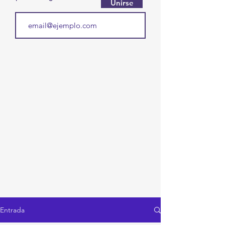
Unirse
Entrada