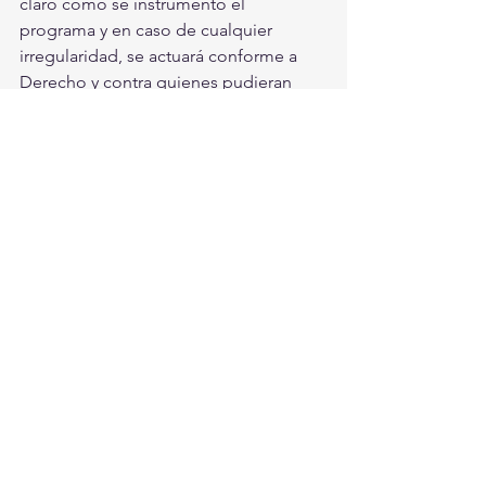
claro cómo se instrumentó el 
programa y en caso de cualquier 
irregularidad, se actuará conforme a 
Derecho y contra quienes pudieran 
afectar el interés público.
Aispuro Torres, agregó que en medio 
de la emergencia sanitaria, lo más 
importante es mantener la trasparencia 
y la certidumbre en el manejo de los 
recursos financieros, pues el 
compromiso es ayudar a proteger la 
salud, la vida y también que los 
duranguenses tengan el ingreso que le 
permita sacar adelante a sus familias.
Durango