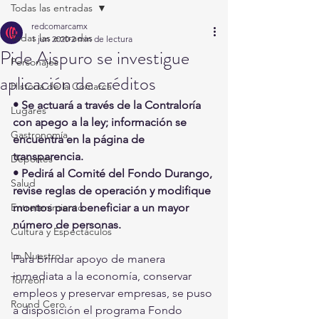
Todas las entradas
redcomarcamx
Todas las entradas
1 jun 2020
2 min de lectura
Pide Aispuro se investigue
Personajes
aplicación de créditos
Historia de la Comarca
• Se actuará a través de la Contraloría 
Lugares
con apego a la ley; información se 
Gastronomía
encuentra en la página de 
transparencia.
Deportes
• Pedirá al Comité del Fondo Durango, 
Salud
revise reglas de operación y modifique 
Entretenimiento
montos para beneficiar a un mayor 
número de personas.
Cultura y Espectáculos
Lo Nuestro
Para brindar apoyo de manera 
inmediata a la economía, conservar 
Torreón
empleos y preservar empresas, se puso 
Round Cero
a disposición el programa Fondo 