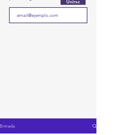
Unirse
Entrada