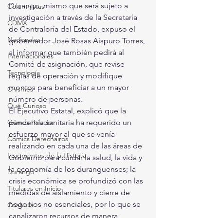
Durango, mismo que será sujeto a 
Columnistas
investigación a través de la Secretaría 
CDMX
de Contraloría del Estado, expuso el 
Nacionales
gobernador José Rosas Aispuro Torres, 
al informar que también pedirá al 
Internacionales
Comité de asignación, que revise 
Tecnología
reglas de operación y modifique 
montos para beneficiar a un mayor 
Chismes
número de personas.
Qué Curioso
El Ejecutivo Estatal, explicó que la 
Gómez Palacio
pandemia sanitaria ha requerido un 
esfuerzo mayor al que se venía 
Comics Derechairos
realizando en cada una de las áreas de 
Fragmentos de la Historia
Gobierno para cuidar la salud, la vida y 
la economía de los duranguenses; la 
Durango
crisis económica se profundizó con las 
Titulares en Inicio
medidas de aislamiento y cierre de 
negocios no esenciales, por lo que se 
Coahuila
canalizaron recursos de manera 