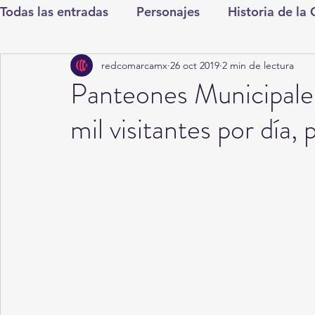
Todas las entradas
Personajes
Historia de la
redcomarcamx
26 oct 2019
2 min de lectura
Deportes
Salud
Entretenimiento
Cul
Panteones Municipales
mil visitantes por día,
Round Cero
Columnistas
CDMX
Nac
Chismes
Qué Curioso
Gómez Palacio
Durango
Titulares en Inicio
Coahuila
Santa Aurelia de los Vientos
San Pedro