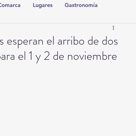
 Comarca
Lugares
Gastronomía
tura y Espectáculos
Lo Nuestro
Torreón
 esperan el arribo de dos
 para el 1 y 2 de noviembre
ionales
Internacionales
Tecnología
Comics Derechairos
Fragmentos de la Historia
Investigaciones
Rapidín Político