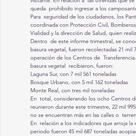
visitante. En relación a  las ofrendas que s
queda  prohibido ingresar a los camposanto
Para  seguridad de los ciudadanos, los Pan
coordinada con Protección Civil, Bomberos, 
Vialidad y la dirección de Salud, quien real
Dentro  de este informe trimestral, se cono
basura vegetal, fueron recolectadas 21 mil 75
operación de los Centros de  Transferencia
basura vegetal  recibieron, fueron:
Laguna Sur, con 7 mil 561 toneladas
Bosque Urbano, con 5 mil 162 toneladas
Monte Real, con tres mil toneladas
En  total, considerando los ocho Centros de
reunieron durante este trimestre, 22 mil 99
no se encuentran más en las calles o  terre
En  relación a los indicadores que arroja la 
periodo fueron 45 mil 687 toneladas acopia