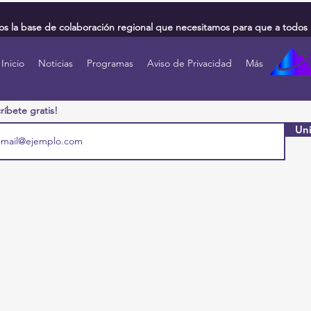
 la base de colaboración regional que necesitamos para que a todos 
Inicio
Noticias
Programas
Aviso de Privacidad
Más
ríbete gratis!
Uni