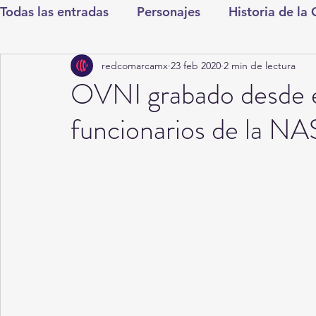
Todas las entradas
Personajes
Historia de la
redcomarcamx
23 feb 2020
2 min de lectura
Deportes
Salud
Entretenimiento
Cul
OVNI grabado desde es
funcionarios de la NA
Round Cero
Columnistas
CDMX
Nac
Chismes
Qué Curioso
Gómez Palacio
Durango
Titulares en Inicio
Coahuila
Santa Aurelia de los Vientos
San Pedro