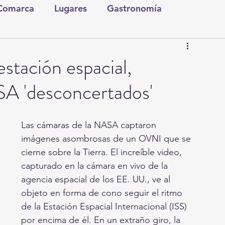
 Comarca
Lugares
Gastronomía
tura y Espectáculos
Lo Nuestro
Torreón
tación espacial,
SA 'desconcertados'
ionales
Internacionales
Tecnología
Las cámaras de la NASA captaron 
Comics Derechairos
Fragmentos de la Historia
imágenes asombrosas de un OVNI que se 
cierne sobre la Tierra. El increíble video, 
capturado en la cámara en vivo de la 
Investigaciones
Rapidín Político
agencia espacial de los EE. UU., ve al 
objeto en forma de cono seguir el ritmo 
de la Estación Espacial Internacional (ISS) 
por encima de él. En un extraño giro, la 