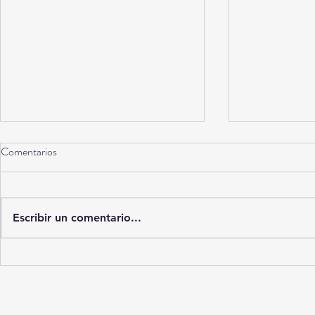
Comentarios
Escribir un comentario...
"Rata de dos patas": El icónico
¡La noche "ino
himno de Paquita la del Barrio
"Mariana": ent
dedicado a los peores
un final inesp