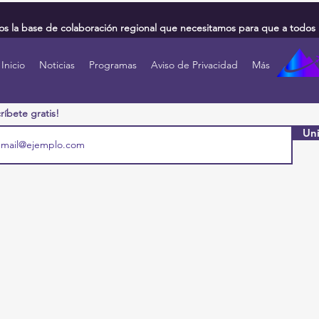
 la base de colaboración regional que necesitamos para que a todos 
Inicio
Noticias
Programas
Aviso de Privacidad
Más
ríbete gratis!
Uni