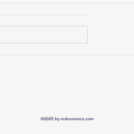
 Futuro
BXstrs-ESPN hacen historia c
la primera pelea profesional de
pesos pesados yucatecos en
Mérida
©2025 by redcomarca.com