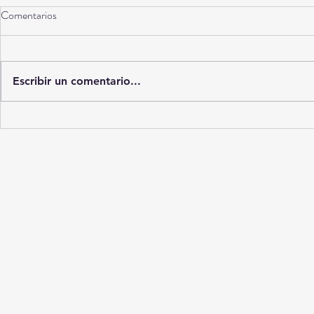
Comentarios
Torreón a 10 años
Escribir un comentario...
La Ciudad del