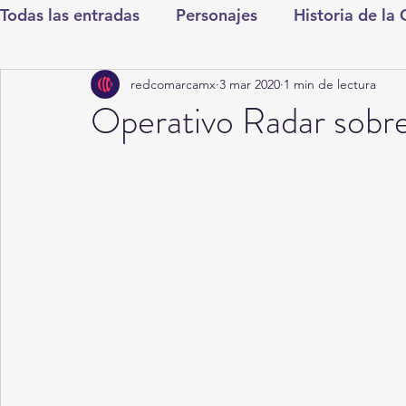
Todas las entradas
Personajes
Historia de la
redcomarcamx
3 mar 2020
1 min de lectura
Deportes
Salud
Entretenimiento
Cul
Operativo Radar sobre
Round Cero
Columnistas
CDMX
Nac
Chismes
Qué Curioso
Gómez Palacio
Durango
Titulares en Inicio
Coahuila
Santa Aurelia de los Vientos
San Pedro