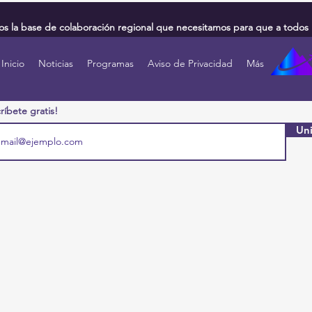
 la base de colaboración regional que necesitamos para que a todos 
Inicio
Noticias
Programas
Aviso de Privacidad
Más
ríbete gratis!
Uni