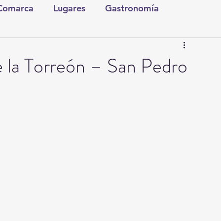
 Comarca
Lugares
Gastronomía
tura y Espectáculos
Lo Nuestro
Torreón
 la Torreón – San Pedro
ionales
Internacionales
Tecnología
Comics Derechairos
Fragmentos de la Historia
Investigaciones
Rapidín Político