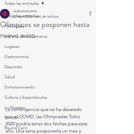
Todas las entradas
redcomarcamx
Todas las entradas
22 mar 2020
1 min de lectura
Olímpicos se posponen hasta
Personajes
nuevo aviso
Historia de la Comarca
Lugares
Gastronomía
Deportes
Salud
Entretenimiento
Cultura y Espectáculos
Lo Nuestro
La contingencia que se ha desatado 
por el COVID, las Olimpiadas Tokio 
Torreón
2020 podría tener dos fechas para este 
Round Cero
año. Una seria posponerla un mes y 