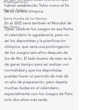
Investigaciones
habían establecido Tokio como el fin 
Rapidín Político
de su carrera olímpica.
Santa Aurelia de los Vientos
En el 2022 sería también el Mundial de 
San Pedro
Qatar, celebrar los Juegos en esa fecha 
el calendario lo agradecería, pero no 
así los deportistas y la planificación 
olímpica, que vería una prolongación 
de los Juegos seis años después de 
los de Río. El lado bueno de esto es la 
de ganar tiempo para así realizar con 
normalidad y que los deportistas 
puedan hacer un periodo de más de 
un año de preparación, pero dejaría 
muchas dudas en el calendario, 
especialmente con los Juegos de París 
solo dos años más tarde.