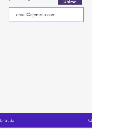
Unirse
Entrada