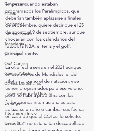
Columnistas
empezar cuando estaban 
programados los Paralímpicos, que 
CDMX
deberían también aplazarse a finales 
Nacionales
de septiembre, quiere decir que el 25 
de agosto al 9 de septiembre, aunque 
Internacionales
chocarían con los calendarios del 
Tecnología
fútbol, la NBA, el tenis y el golf, 
principalmente.
Chismes
Qué Curioso
La otra fecha sería en el 2021 aunque 
Gómez Palacio
en ese año es de Mundiales, el del 
atletismo como el de natación, y se 
Comics Derechairos
tienen programados para ese verano, 
Fragmentos de la Historia
pero no habría problema con las 
federaciones internacionales para 
Durango
aplazarse un año o cambiar sus fechas 
Titulares en Inicio
en caso de que el COI así lo solicite. 
Coahuila
En el 2021 no estaría tan descabellado 
ya que los deportistas veteranos que 