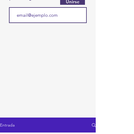
Unirse
Entrada