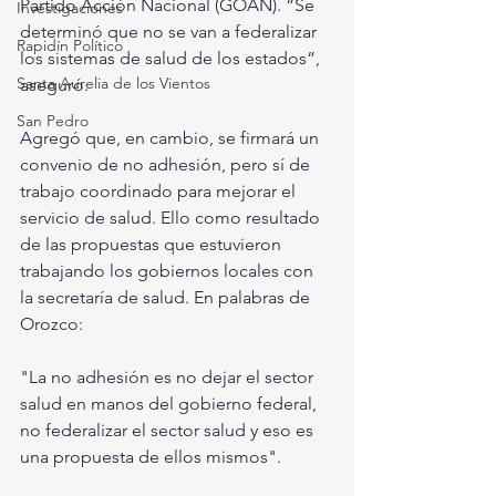
Partido Acción Nacional (GOAN). “Se 
Investigaciones
determinó que no se van a federalizar 
Rapidín Político
los sistemas de salud de los estados”, 
Santa Aurelia de los Vientos
aseguró.
San Pedro
Agregó que, en cambio, se firmará un 
convenio de no adhesión, pero sí de 
trabajo coordinado para mejorar el 
servicio de salud. Ello como resultado 
de las propuestas que estuvieron 
trabajando los gobiernos locales con 
la secretaría de salud. En palabras de 
Orozco:
"La no adhesión es no dejar el sector 
salud en manos del gobierno federal, 
no federalizar el sector salud y eso es 
una propuesta de ellos mismos".