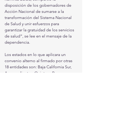
disposición de los gobernadores de 
Acción Nacional de sumarse a la 
transformación del Sistema Nacional 
de Salud y unir esfuerzos para 
garantizar la gratuidad de los servicios 
de salud”, se lee en el mensaje de la 
dependencia.
Los estados en lo que aplicara un 
convenio alterno al firmado por otras 
18 entidades son: Baja California Sur, 
Aguascalientes, Quintana Roo, 
Querétaro, Guanajuato, Yucatán, 
Chihuahua, Durango y Tamaulipas.
Desde que el mandatario mexicano 
anunció su plan de cerrar el Seguro 
Popular y poner en operación el Insabi, 