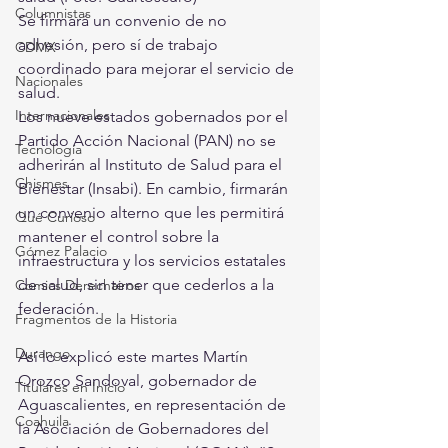
Columnistas
Se firmará un convenio de no 
adhesión, pero sí de trabajo 
CDMX
coordinado para mejorar el servicio de 
Nacionales
salud.
Internacionales
Los nueve estados gobernados por el 
Partido Acción Nacional (PAN) no se 
Tecnología
adherirán al Instituto de Salud para el 
Chismes
Bienestar (Insabi). En cambio, firmarán 
un convenio alterno que les permitirá 
Qué Curioso
mantener el control sobre la 
Gómez Palacio
infraestructura y los servicios estatales 
de salud, sin tener que cederlos a la 
Comics Derechairos
federación.
Fragmentos de la Historia
Durango
Así lo explicó este martes Martín 
Orozco Sandoval, gobernador de 
Titulares en Inicio
Aguascalientes, en representación de 
Coahuila
la Asociación de Gobernadores del 