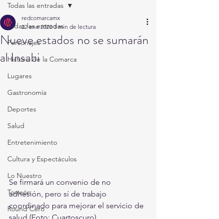
Todas las entradas
redcomarcamx
Todas las entradas
22 ene 2020
3 min de lectura
Nueve estados no se sumarán
Personajes
al Insabi
Historia de la Comarca
Lugares
Gastronomía
Deportes
Salud
Entretenimiento
Cultura y Espectáculos
Lo Nuestro
Se firmará un convenio de no 
Torreón
adhesión, pero sí de trabajo 
coordinado para mejorar el servicio de 
Round Cero
salud (Foto: Cuartoscuro) 