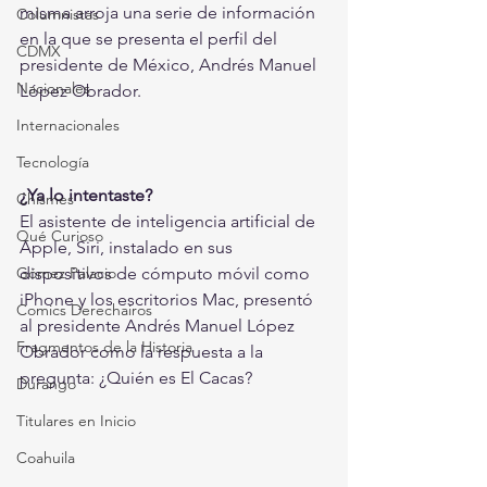
misma arroja una serie de información 
Columnistas
en la que se presenta el perfil del 
CDMX
presidente de México, Andrés Manuel 
Nacionales
López Obrador.
Internacionales
Tecnología
¿Ya lo intentaste?
Chismes
El asistente de inteligencia artificial de 
Qué Curioso
Apple, Siri, instalado en sus 
Gómez Palacio
dispositivos de cómputo móvil como 
iPhone y los escritorios Mac, presentó 
Comics Derechairos
al presidente Andrés Manuel López 
Fragmentos de la Historia
Obrador como la respuesta a la 
pregunta: ¿Quién es El Cacas?
Durango
Titulares en Inicio
Coahuila