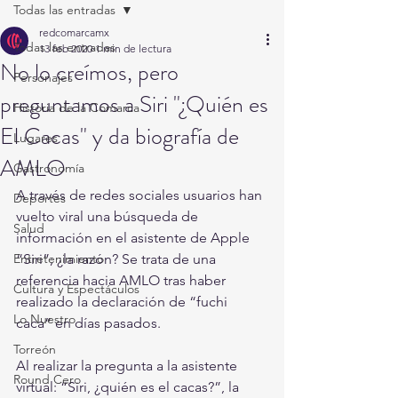
Todas las entradas
redcomarcamx
Todas las entradas
13 feb 2020
1 min de lectura
No lo creímos, pero
Personajes
preguntamos a Siri "¿Quién es
Historia de la Comarca
El Cacas" y da biografía de
Lugares
AMLO
Gastronomía
A través de redes sociales usuarios han 
Deportes
vuelto viral una búsqueda de 
Salud
información en el asistente de Apple 
Entretenimiento
“Siri”; ¿la razón? Se trata de una 
referencia hacia AMLO tras haber 
Cultura y Espectáculos
realizado la declaración de “fuchi 
Lo Nuestro
caca” en días pasados.
Torreón
Al realizar la pregunta a la asistente 
Round Cero
virtual: “Siri, ¿quién es el cacas?”, la 