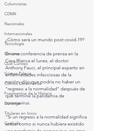
Columnistas
CDMX
Nacionales
Internacionales
¿Cómo será un mundo post covid-19?
Tecnología
En una conferencia de prensa en la 
Chismes
Casa Blanca el lunes, el doctor 
Qué Curioso
Anthony Fauci, el principal experto en 
Gómez Palacio
enfermedades infecciosas de la 
nación, dijo que podría no haber un 
Comics Derechairos
"regreso a la normalidad" después de 
Fragmentos de la Historia
que termine la pandemia de 
coronavirus.
Durango
Titulares en Inicio
"Si un regreso a la normalidad significa 
Coahuila
actuar como si nunca hubiera existido 
una pandemia de coronavirus, no creo 