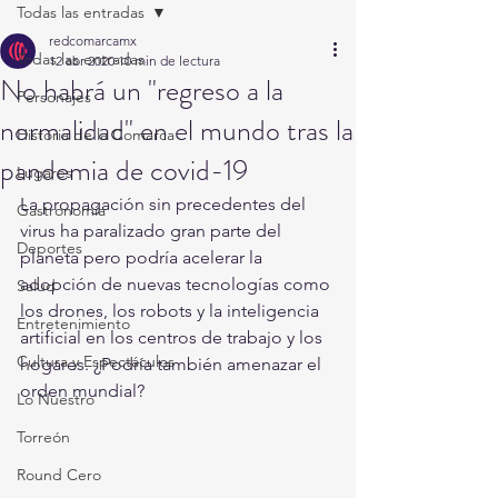
Todas las entradas
redcomarcamx
Todas las entradas
12 abr 2020
10 min de lectura
No habrá un "regreso a la
Personajes
normalidad" en el mundo tras la
Historia de la Comarca
pandemia de covid-19
Lugares
La propagación sin precedentes del 
Gastronomía
virus ha paralizado gran parte del 
Deportes
planeta pero podría acelerar la 
adopción de nuevas tecnologías como 
Salud
los drones, los robots y la inteligencia 
Entretenimiento
artificial en los centros de trabajo y los 
Cultura y Espectáculos
hogares. ¿Podría también amenazar el 
orden mundial? 
Lo Nuestro
Torreón
Round Cero