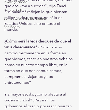
Investigaciones
que eso vaya a suceder", dijo Fauci.
Rapidín Político
Sus palabras reflejan lo que piensan 
millones de personas, no sólo en 
Santa Aurelia de los Vientos
Estados Unidos, sino en todo el 
San Pedro
mundo.
¿Cómo será la vida después de que el 
virus desaparezca?
 ¿Provocará un 
cambio permanente en la forma en 
que vivimos, tanto en nuestros trabajos 
como en nuestro tiempo libre, en la 
forma en que nos comunicamos, 
compramos, viajamos y nos 
entretenemos?
Y a mayor escala, ¿cómo afectará al 
orden mundial? ¿Pagarán los 
gobiernos el precio por reaccionar tan 