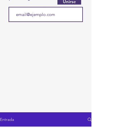
Unirse
Entrada