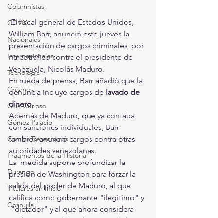
Columnistas
 El fiscal general de Estados Unidos,  
CDMX
William Barr, anunció este jueves la 
Nacionales
presentación de cargos criminales  por 
Internacionales
narcotráfico contra el presidente de 
Venezuela, Nicolás Maduro.
Tecnología
En rueda de prensa, Barr añadió que la 
Chismes
denuncia incluye cargos de 
lavado de 
dinero
.
Qué Curioso
Además de Maduro, que ya contaba 
Gómez Palacio
con sanciones individuales, Barr 
Comics Derechairos
también anunció cargos contra otras 
autoridades venezolanas.
Fragmentos de la Historia
La  medida supone profundizar la 
Durango
presión de Washington para forzar la  
salida del poder de Maduro, al que 
Titulares en Inicio
califica como gobernante "ilegítimo" y 
Coahuila
 "dictador" y al que ahora considera 