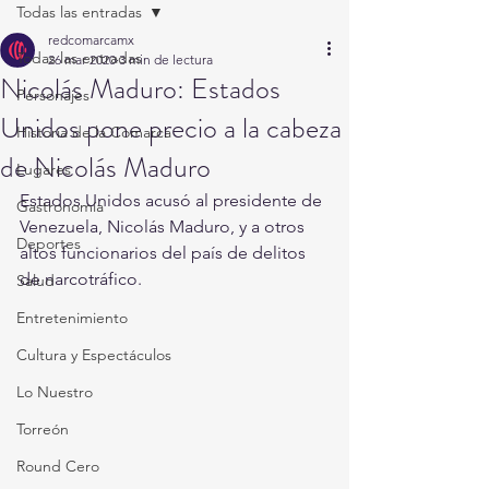
Todas las entradas
redcomarcamx
Todas las entradas
26 mar 2020
3 min de lectura
Nicolás Maduro: Estados
Personajes
Unidos pone precio a la cabeza
Historia de la Comarca
de Nicolás Maduro
Lugares
Estados Unidos acusó al presidente de 
Gastronomía
Venezuela, Nicolás Maduro, y a otros 
Deportes
altos funcionarios del país de delitos 
de narcotráfico.
Salud
Entretenimiento
Cultura y Espectáculos
Lo Nuestro
Torreón
Round Cero