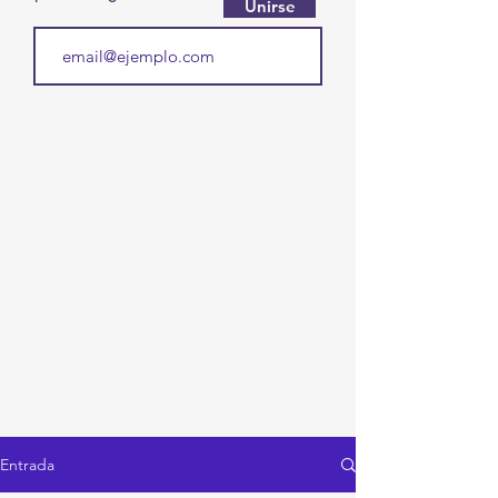
Unirse
Entrada