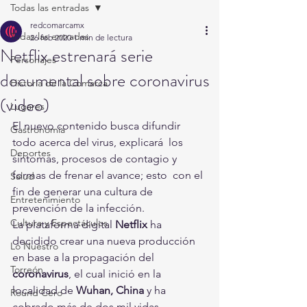
Todas las entradas
redcomarcamx
Todas las entradas
26 feb 2020
1 min de lectura
Netflix estrenará serie
Personajes
documental sobre coronavirus
Historia de la Comarca
(video)
Lugares
El nuevo contenido busca difundir 
Gastronomía
todo acerca del virus, explicará  los 
Deportes
síntomas, procesos de contagio y 
formas de frenar el avance; esto  con el 
Salud
fin de generar una cultura de 
Entretenimiento
prevención de la infección.
Cultura y Espectáculos
La plataforma digital 
Netflix
 ha 
decidido crear una nueva producción 
Lo Nuestro
en base a la propagación del 
Torreón
coronavirus
, el cual inició en la 
localidad de 
Wuhan, China
 y ha 
Round Cero
cobrado más de dos mil vidas.