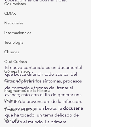
Columnistas
CDMX
Nacionales
Internacionales
Tecnología
Chismes
Qué Curioso
El nuevo contenido es un documental 
Gómez Palacio
que busca difundir todo acerca  del 
virus, explicará los síntomas, procesos 
Comics Derechairos
de contagio y formas de  frenar el 
Fragmentos de la Historia
avance; esto con el fin de generar una 
Durango
cultura de prevención  de la infección.
“Cómo prevenir un brote, la 
docuserie
Titulares en Inicio
que ha tocado  un tema delicado de 
Coahuila
salud en el mundo. La primera 