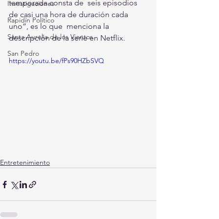
temporada consta de  seis episodios 
Investigaciones
de casi una hora de duración cada 
Rapidín Político
uno”, es lo que  menciona la 
Santa Aurelia de los Vientos
descripción de la serie en Netflix.
San Pedro
https://youtu.be/fPs90HZbSVQ
Entretenimiento