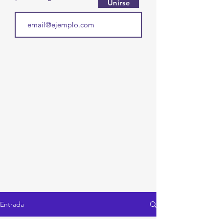
Unirse
Entrada