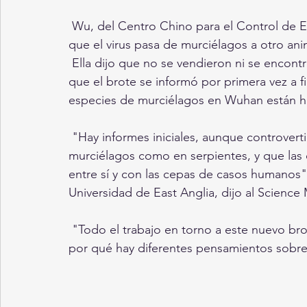
 Wu, del Centro Chino para el Control de Enfermedades, dijo que los datos apuntaban a 
que el virus pasa de murciélagos a otro ani
 Ella dijo que no se vendieron ni se encon
que el brote se informó por primera vez a f
especies de murciélagos en Wuhan están h
 "Hay informes iniciales, aunque controvertidos, de que el virus ya se ha detectado tanto en 
murciélagos como en serpientes, y que las 
entre sí y con las cepas de casos humanos",
Universidad de East Anglia, dijo al Scienc
 "Todo el trabajo en torno a este nuevo brote es nuevo y continuo, lo que puede explicar 
por qué hay diferentes pensamientos sobre 