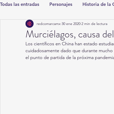
Todas las entradas
Personajes
Historia de la
redcomarcamx
30 ene 2020
2 min de lectura
Deportes
Salud
Entretenimiento
Cul
Murciélagos, causa del
Los científicos en China han estado estudi
Round Cero
Columnistas
CDMX
Nac
cuidadosamente dado que durante mucho ti
el punto de partida de la próxima pandemi
Chismes
Qué Curioso
Gómez Palacio
Durango
Titulares en Inicio
Coahuila
Santa Aurelia de los Vientos
San Pedro