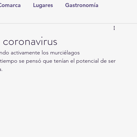
 Comarca
Lugares
Gastronomía
tura y Espectáculos
Lo Nuestro
Torreón
 coronavirus
ando activamente los murciélagos 
ionales
Internacionales
Tecnología
empo se pensó que tenían el potencial de ser 
a.
Comics Derechairos
Fragmentos de la Historia
Investigaciones
Rapidín Político