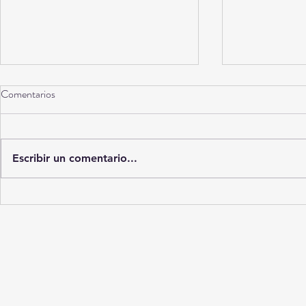
Comentarios
Escribir un comentario...
Diagnósticos en la sombra: El
No es “maldad
mercado ilícito que trafica con
humanos que 
muestras médicas en La Laguna
se orine dentr
des cuenta