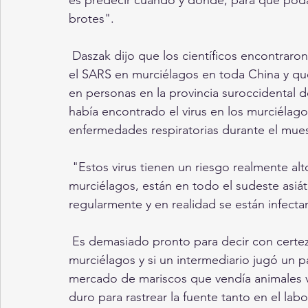
brotes".
 Daszak dijo que los científicos encontraron alrededor de 50 coronavirus relacionados con 
el SARS en murciélagos en toda China y qu
en personas en la provincia suroccidental 
había encontrado el virus en los murciélag
enfermedades respiratorias durante el mue
 "Estos virus tienen un riesgo realmente alto de aparición de pandemias. Están en 
murciélagos, están en todo el sudeste asiát
regularmente y en realidad se están infecta
 Es demasiado pronto para decir con certeza si el coronavirus de Wuhan se originó en los 
murciélagos y si un intermediario jugó un p
mercado de mariscos que vendía animales vi
duro para rastrear la fuente tanto en el la