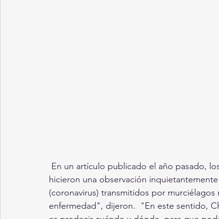
 En un artículo publicado el año pasado, los científicos del Instituto de Virología de Wuhan 
hicieron una observación inquietantemente 
(coronavirus) transmitidos por murciélagos 
enfermedad", dijeron.  "En este sentido, C
es predecir cuándo y dónde, para que poda