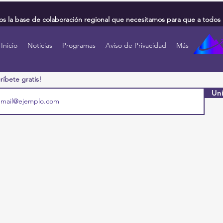
 la base de colaboración regional que necesitamos para que a todos 
Inicio
Noticias
Programas
Aviso de Privacidad
Más
ríbete gratis!
Uni