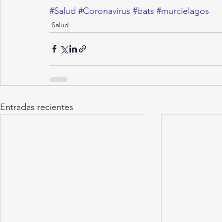
#Salud
#Coronavirus
#bats
#murcielagos
Salud
Entradas recientes