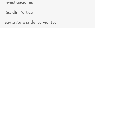
Investigaciones
Rapidín Político
Santa Aurelia de los Vientos
San Pedro
Comentarios
La Ciudad del Futuro