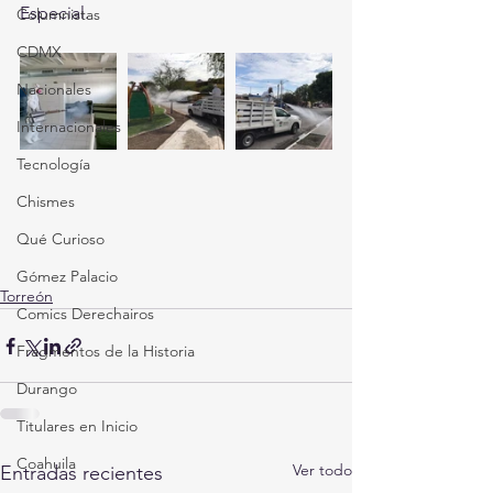
Especial.
Columnistas
CDMX
Nacionales
Internacionales
Tecnología
Chismes
Qué Curioso
Gómez Palacio
Torreón
Comics Derechairos
Fragmentos de la Historia
Durango
Titulares en Inicio
Coahuila
Ver todo
Entradas recientes