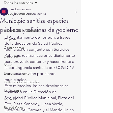
Todas las entradas
redcomarcamx
Todas las entradas
1 jul 2020
1 min de lectura
Municipio sanitiza espacios
Personajes
públicos y oficinas de gobierno
Historia de la Comarca
El Ayuntamiento de Torreón, a través 
Lugares
de la dirección de Salud Pública 
Gastronomía
Municipal en conjunto con Servicios 
Públicos, realizan acciones diariamente 
Deportes
para prevenir, contener y hacer frente a 
Salud
la contingencia sanitaria por COVID-19 
Entretenimiento
con recursos cien por ciento 
municipales.
Cultura y Espectáculos
Este miércoles, las sanitizaciones se 
Lo Nuestro
realizaron en: la Dirección de 
Seguridad Pública Municipal, Plaza del 
Torreón
Eco, Plaza Kennedy, Línea Verde, 
Round Cero
Catedral del Carmen y el Mando Único 