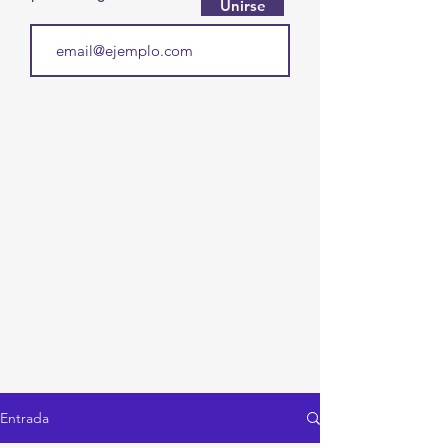
Unirse
Entrada