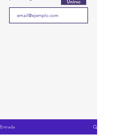
Unirse
Entrada