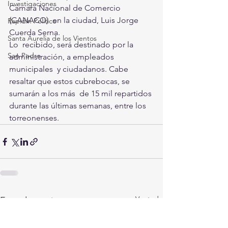
Investigaciones
Cámara Nacional de Comercio 
(CANACO)  en la ciudad, Luis Jorge 
Rapidín Político
Cuerda Serna. 
Santa Aurelia de los Vientos
Lo  recibido, será destinado por la 
San Pedro
administración, a empleados 
municipales  y ciudadanos. Cabe 
resaltar que estos cubrebocas, se 
sumarán a los más  de 15 mil repartidos 
durante las últimas semanas, entre los  
torreonenses.
Ver todo
Entradas recientes