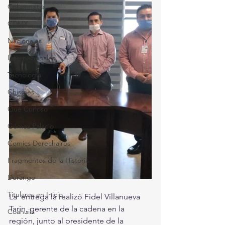
Columnistas
CDMX
Nacionales
Internacionales
Tecnología
Chismes
Qué Curioso
Gómez Palacio
Comics Derechairos
Fragmentos de la Historia
Durango
Titulares en Inicio
La  entrega la realizó Fidel Villanueva 
Tarin, gerente de la cadena en la  
Coahuila
región, junto al presidente de la 