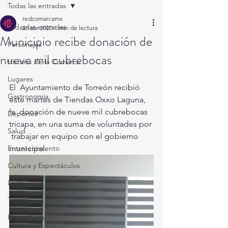
Todas las entradas
redcomarcamx
Todas las entradas
28 abr 2020
1 min de lectura
Municipio recibe donación de
Personajes
nueve mil cubrebocas
Historia de la Comarca
Lugares
El  Ayuntamiento de Torreón recibió 
Gastronomía
este martes de Tiendas Oxxo Laguna, 
la  donación de nueve mil cubrebocas 
Deportes
tricapa, en una suma de voluntades por 
Salud
 trabajar en equipo con el gobierno 
Entretenimiento
municipal. 
Cultura y Espectáculos
Lo Nuestro
Torreón
Round Cero