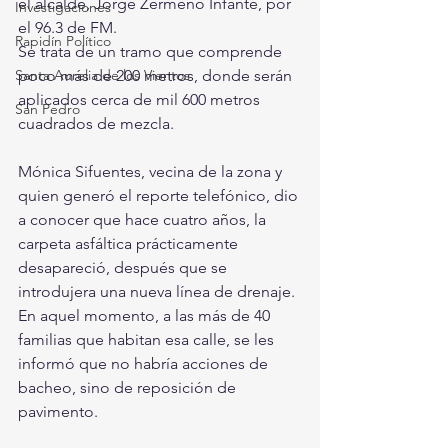
el alcalde, Jorge Zermeño Infante, por 
Investigaciones
el 96.3 de FM.
Rapidín Político
Se trata de un tramo que comprende 
Santa Aurelia de los Vientos
poco más de 200 metros, donde serán 
aplicados cerca de mil 600 metros 
San Pedro
cuadrados de mezcla.
Mónica Sifuentes, vecina de la zona y 
quien generó el reporte telefónico, dio 
a conocer que hace cuatro años, la 
carpeta asfáltica prácticamente 
desapareció, después que se 
introdujera una nueva línea de drenaje. 
En aquel momento, a las más de 40 
familias que habitan esa calle, se les 
informó que no habría acciones de 
bacheo, sino de reposición de 
pavimento. 