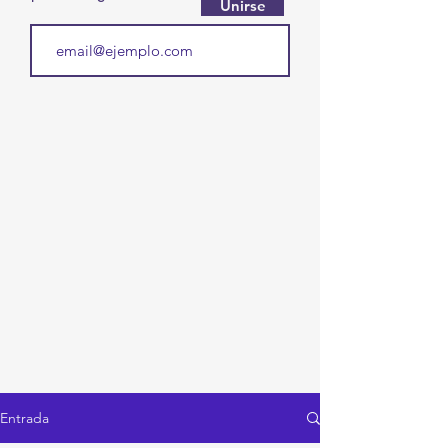
Unirse
Entrada