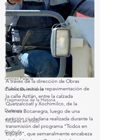
Columnistas
CDMX
Nacionales
Internacionales
Tecnología
Chismes
Qué Curioso
Gómez Palacio
A través de la dirección de Obras 
Públicas, inició la repavimentación de 
Comics Derechairos
la calle Aztlán, entre la calzada 
Fragmentos de la Historia
Quetzalcóatl y Xochimilco, de la 
Durango
colonia Bocanegra, luego de una 
petición ciudadana realizada durante la 
Titulares en Inicio
transmisión del programa “Todos en 
Coahuila
Equipo”, que semanalmente encabeza 