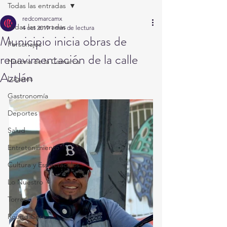
Todas las entradas
redcomarcamx
Todas las entradas
4 oct 2019
1 min de lectura
Municipio inicia obras de
Personajes
repavimentación de la calle
Historia de la Comarca
Aztlán
Lugares
Gastronomía
Deportes
Salud
Entretenimiento
Cultura y Espectáculos
Lo Nuestro
Torreón
Round Cero