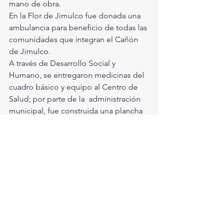
mano de obra.
En la Flor de Jimulco fue donada una 
ambulancia para beneficio de todas las 
comunidades que integran el Cañón 
de Jimulco.
A través de Desarrollo Social y 
Humano, se entregaron medicinas del  
cuadro básico y equipo al Centro de 
Salud; por parte de la  administración 
municipal, fue construida una plancha 
de concreto a un  costado de la 
Biblioteca Pública Municipal y 
entregadas las gradas para  el parque 
de béisbol.
En el marco de esta visita, el Sistema 
para el Desarrollo Integral de  la 
Familia (DIF) Torreón, preparó una 
brigada médica y social en este  
poblado, misma que abarcó la 