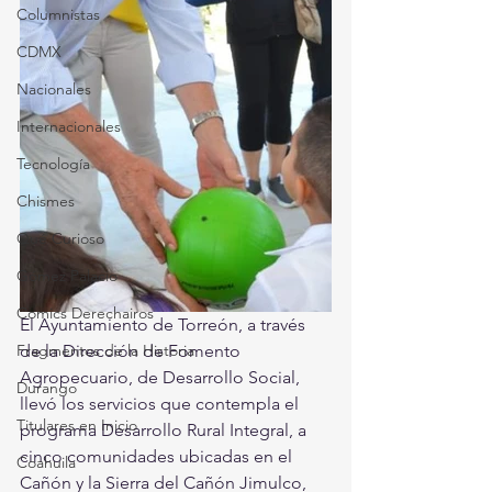
Columnistas
CDMX
Nacionales
Internacionales
Tecnología
Chismes
Qué Curioso
Gómez Palacio
Comics Derechairos
El Ayuntamiento de Torreón, a través 
Fragmentos de la Historia
de la Dirección de Fomento  
Agropecuario, de Desarrollo Social, 
Durango
llevó los servicios que contempla el  
Titulares en Inicio
programa Desarrollo Rural Integral, a 
cinco comunidades ubicadas en el  
Coahuila
Cañón y la Sierra del Cañón Jimulco, 