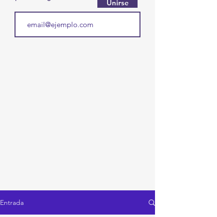
Unirse
Entrada