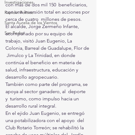
Investigaciones
con más de dos mil 150  beneficiarios, 
con una inversión total en acciones por 
Rapidín Político
cerca de cuatro  millones de pesos.
Santa Aurelia de los Vientos
El alcalde, Jorge Zermeño Infante, 
San Pedro
acompañado por su equipo de  
trabajo, visitó Juan Eugenio, La 
Colonia, Barreal de Guadalupe, Flor de 
 Jimulco y La Trinidad, en donde 
continúa el beneficio en materia de  
salud, infraestructura, educación y 
desarrollo agropecuario.
También como parte del programa, se 
apoya al sector ganadero, al  deporte 
y  turismo, como impulso hacia un 
desarrollo rural integral.
En el ejido Juan Eugenio, se entregó 
una potabilizadora con el apoyo  del 
Club Rotario Torreón; se rehabilitó la 
cancha de usos múltiples del  Jardín 