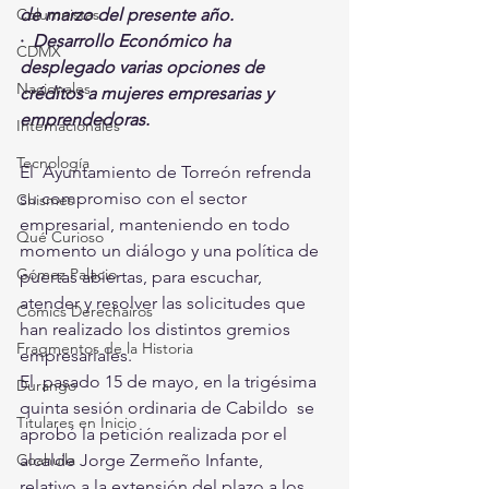
de marzo del presente año. 
Columnistas
· 
 Desarrollo Económico ha 
CDMX
desplegado varias opciones de 
Nacionales
créditos a mujeres empresarias y 
emprendedoras.
Internacionales
Tecnología
El  Ayuntamiento de Torreón refrenda 
su compromiso con el sector  
Chismes
empresarial, manteniendo en todo 
Qué Curioso
momento un diálogo y una política de  
Gómez Palacio
puertas abiertas, para escuchar, 
atender y resolver las solicitudes que  
Comics Derechairos
han realizado los distintos gremios 
Fragmentos de la Historia
empresariales.
El  pasado 15 de mayo, en la trigésima 
Durango
quinta sesión ordinaria de Cabildo  se 
Titulares en Inicio
aprobó la petición realizada por el 
alcalde Jorge Zermeño Infante,  
Coahuila
relativo a la extensión del plazo a los 