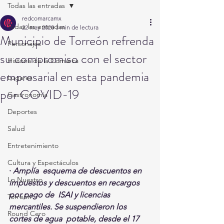
Todas las entradas
redcomarcamx
Todas las entradas
22 may 2020
3 min de lectura
Municipio de Torreón refrenda
Personajes
su compromiso con el sector
Historia de la Comarca
empresarial en esta pandemia
Lugares
por COVID-19
Gastronomía
Deportes
Salud
Entretenimiento
Cultura y Espectáculos
· 
Amplía  esquema de descuentos en 
Lo Nuestro
impuestos y descuentos en recargos 
por pago de  ISAI y licencias 
Torreón
mercantiles. Se suspendieron los 
Round Cero
cortes de agua  potable, desde el 17 