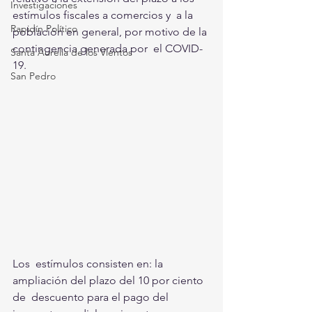
Investigaciones
estímulos fiscales a comercios y  a la 
Rapidín Político
población en general, por motivo de la 
contingencia generada por  el COVID-
Santa Aurelia de los Vientos
19.
San Pedro
Los  estímulos consisten en: la 
ampliación del plazo del 10 por ciento 
de  descuento para el pago del 