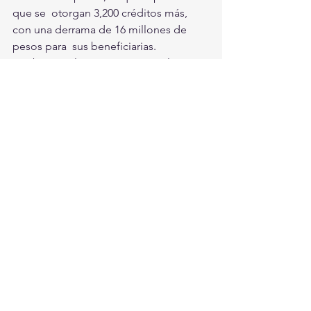
que se  otorgan 3,200 créditos más, 
con una derrama de 16 millones de 
pesos para  sus beneficiarias. 
También  se logró que Nacional 
Financiera ofreciera dos opciones de 
programas de  créditos a 220 mujeres 
empresarias y emprendedoras. Se trata 
de Mujer  Pyme, que ofrece créditos 
de 50 mil hasta 5 millones de pesos y 
el  programa Crezcamos Juntas, con 
créditos que van de los 50 mil hasta los 
 300 mil pesos. 
El  Ayuntamiento de Torreón reconoce 
y agradece a las empresas socialmente 
 responsables, que han sido solidarias 
con la población más necesitada en  
esta pandemia y han confiado en la 
administración municipal para ser  