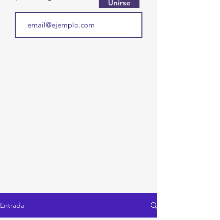
Unirse
Entrada