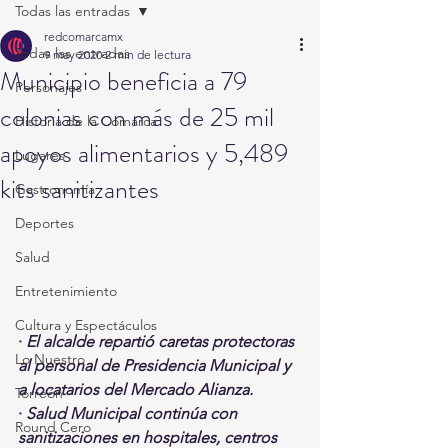
Todas las entradas
redcomarcamx
Todas las entradas
9 may 2020
2 min de lectura
Municipio beneficia a 79
Personajes
colonias con más de 25 mil
Historia de la Comarca
apoyos alimentarios y 5,489
Lugares
kits sanitizantes
Gastronomía
Deportes
Salud
Entretenimiento
Cultura y Espectáculos
· 
El alcalde repartió caretas protectoras 
Lo Nuestro
al personal de Presidencia Municipal y 
a locatarios del Mercado Alianza. 
Torreón
· 
Salud Municipal continúa con 
Round Cero
sanitizaciones en hospitales, centros 