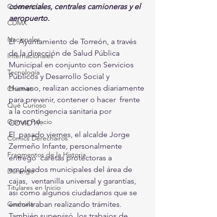
comerciales, centrales camioneras y el 
Columnistas
aeropuerto. 
CDMX
Nacionales
El  Ayuntamiento de Torreón, a través 
de la dirección de Salud Pública  
Internacionales
Municipal en conjunto con Servicios 
Tecnología
Públicos y Desarrollo Social y  
Humano, realizan acciones diariamente 
Chismes
para prevenir, contener o hacer  frente 
Qué Curioso
a la contingencia sanitaria por 
Gómez Palacio
COVID19.  
El  pasado viernes, el alcalde Jorge 
Comics Derechairos
Zermeño Infante, personalmente 
Fragmentos de la Historia
entregó  caretas protectoras a 
empleados municipales del área de 
Durango
cajas,  ventanilla universal y garantías, 
Titulares en Inicio
así como algunos ciudadanos que se  
encontraban realizando trámites. 
Coahuila
También supervisó  los trabajos de 