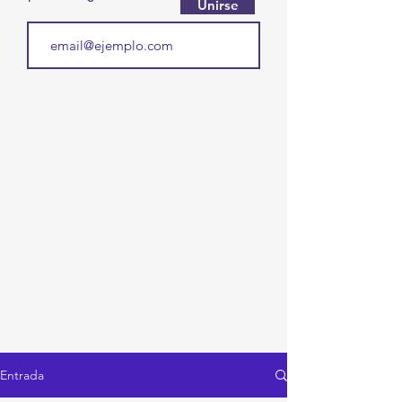
Unirse
Entrada