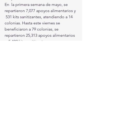
En  la primera semana de mayo, se 
repartieron 7,077 apoyos alimentarios y 
 531 kits sanitizantes, atendiendo a 14 
colonias. Hasta este viernes se  
beneficiaron a 79 colonias, se 
repartieron 25,313 apoyos alimentarios 
y  5,489 kits sanitizantes. 
La  dirección de Salud Pública 
Municipal, hace un llamado a la 
ciudadanía a  observar las medidas 
sanitarias que establece las 
autoridades de salud,  quedarse en 
casa, no salir a menos que sea 
necesario, usar siempre  cubrebocas, 
aplicar la sana distancia y usar gel 
antibacterial.  
Torreón, Ciudad en Equipo