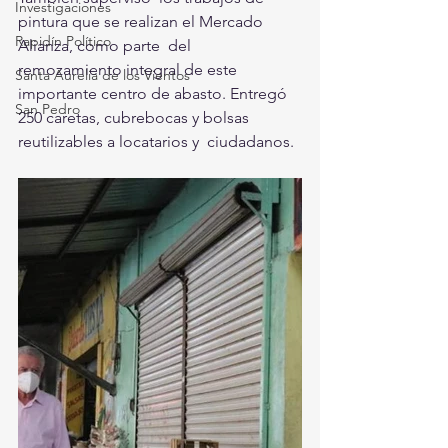
Investigaciones
pintura que se realizan el Mercado 
Rapidín Político
Alianza, como parte  del 
remozamiento integral de este 
Santa Aurelia de los Vientos
importante centro de abasto. Entregó  
San Pedro
250 caretas, cubrebocas y bolsas 
reutilizables a locatarios y  ciudadanos. 