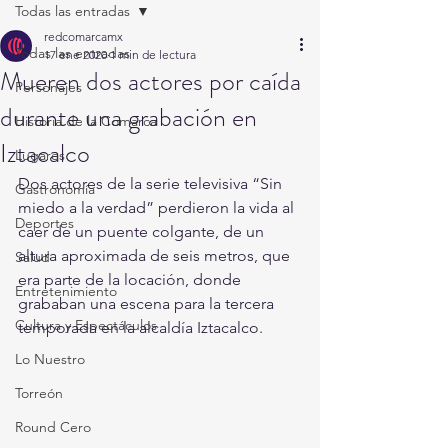
Todas las entradas
redcomarcamx
Todas las entradas
17 ene 2020
1 min de lectura
Mueren dos actores por caída
Personajes
durante una grabación en
Historia de la Comarca
Iztacalco
Lugares
Dos actores de la serie televisiva “Sin 
Gastronomía
miedo a la verdad” perdieron la vida al 
Deportes
caer de un puente colgante, de un 
altura aproximada de seis metros, que 
Salud
era parte de la locación, donde 
Entretenimiento
grababan una escena para la tercera 
Cultura y Espectáculos
temporada en la alcaldía Iztacalco.
Lo Nuestro
Torreón
Round Cero