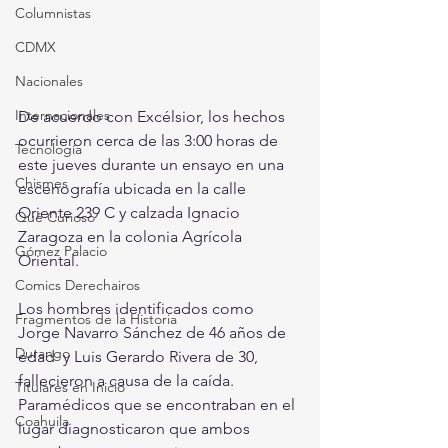
Columnistas
CDMX
Nacionales
Internacionales
De acuerdo con Excélsior, los hechos 
ocurrieron cerca de las 3:00 horas de 
Tecnología
este jueves durante un ensayo en una 
Chismes
escenografía ubicada en la calle 
Oriente 239 C y calzada Ignacio 
Qué Curioso
Zaragoza en la colonia Agrícola 
Gómez Palacio
Oriental.
Comics Derechairos
Los hombres identificados como 
Fragmentos de la Historia
Jorge Navarro Sánchez de 46 años de 
Durango
edad  y Luis Gerardo Rivera de 30, 
fallecieron a causa de la caída. 
Titulares en Inicio
Paramédicos que se encontraban en el 
Coahuila
lugar diagnosticaron que ambos 