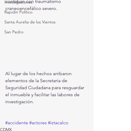
contaban con traumatismo 
Investigaciones
craneoencefálico severo.
Rapidín Político
Santa Aurelia de los Vientos
San Pedro
Al lugar de los hechos arribaron 
elementos de la Secretaría de 
Seguridad Ciudadana para resguardar 
el inmueble y facilitar las labores de 
investigación.
#accidente
#actores
#iztacalco
CDMX