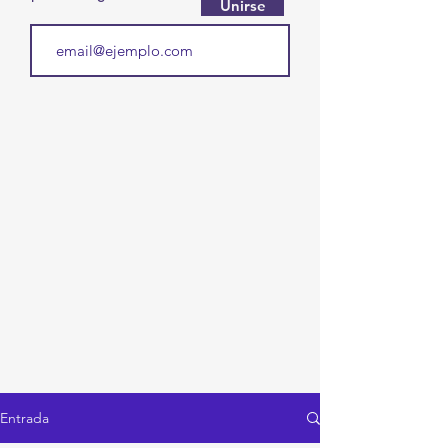
Unirse
Entrada