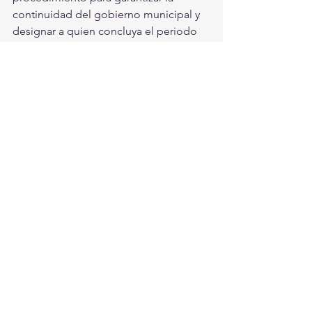
continuidad del gobierno municipal y 
designar a quien concluya el periodo 
constitucional.
Diversos actores políticos expresaron 
sus condolencias durante las primeras 
horas posteriores al anuncio. Entre 
ellos, el diputado federal Rubén 
Moreira Valdez, quien describió a 
Cepeda como “un verdadero 
guerrero” y destacó su compromiso 
con la región lagunera.
El final de una era
La muerte de Román Alberto Cepeda 
ocurre en uno de los momentos 
políticos más relevantes para Torreón 
en las últimas décadas. Su figura 