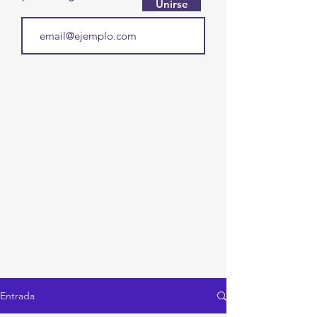
Unirse
Entrada