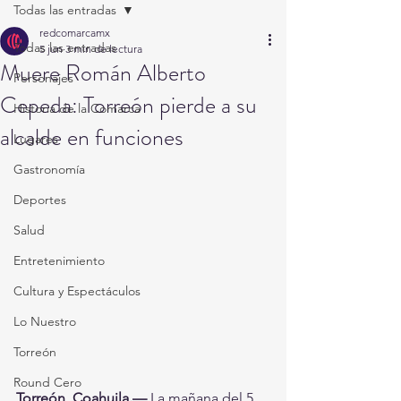
Todas las entradas
redcomarcamx
Todas las entradas
5 jun
3 min de lectura
Muere Román Alberto
Personajes
Cepeda: Torreón pierde a su
Historia de la Comarca
alcalde en funciones
Lugares
Gastronomía
Deportes
Salud
Entretenimiento
Cultura y Espectáculos
Lo Nuestro
Torreón
Round Cero
Torreón, Coahuila.—
 La mañana del 5 