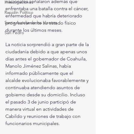
nacionales señalaron además que 
Investigaciones
enfrentaba una batalla contra el cáncer, 
Rapidín Político
enfermedad que habría deteriorado 
Santa Aurelia de los Vientos
progresivamente su estado físico 
durante los últimos meses.
San Pedro
La noticia sorprendió a gran parte de la 
ciudadanía debido a que apenas unos 
días antes el gobernador de Coahuila, 
Manolo Jiménez Salinas, había 
informado públicamente que el 
alcalde evolucionaba favorablemente y 
continuaba atendiendo asuntos de 
gobierno desde su domicilio. Incluso 
el pasado 3 de junio participó de 
manera virtual en actividades de 
Cabildo y reuniones de trabajo con 
funcionarios municipales.