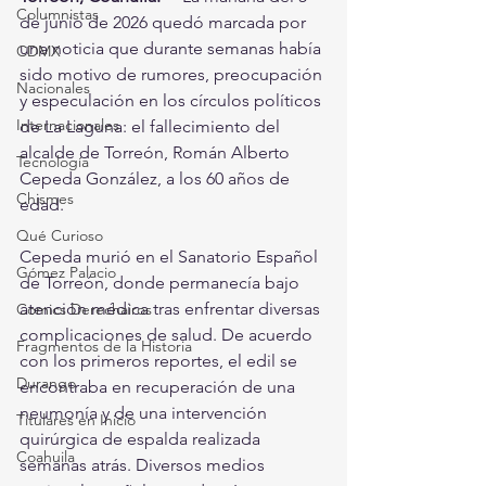
Columnistas
de junio de 2026 quedó marcada por 
una noticia que durante semanas había 
CDMX
sido motivo de rumores, preocupación 
Nacionales
y especulación en los círculos políticos 
Internacionales
de La Laguna: el fallecimiento del 
alcalde de Torreón, Román Alberto 
Tecnología
Cepeda González, a los 60 años de 
Chismes
edad.
Qué Curioso
Cepeda murió en el Sanatorio Español 
Gómez Palacio
de Torreón, donde permanecía bajo 
atención médica tras enfrentar diversas 
Comics Derechairos
complicaciones de salud. De acuerdo 
Fragmentos de la Historia
con los primeros reportes, el edil se 
Durango
encontraba en recuperación de una 
neumonía y de una intervención 
Titulares en Inicio
quirúrgica de espalda realizada 
Coahuila
semanas atrás. Diversos medios 