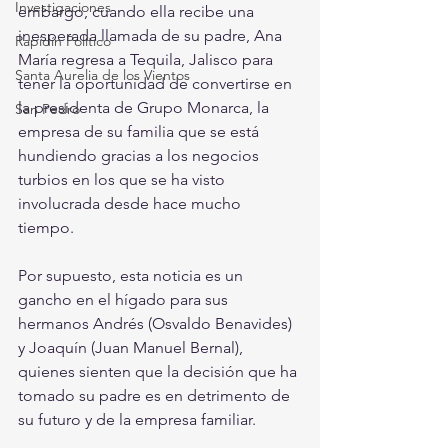
Investigaciones
embargo, cuando ella recibe una 
inesperada llamada de su padre, Ana 
Rapidín Político
María regresa a Tequila, Jalisco para 
Santa Aurelia de los Vientos
tener la oportunidad de convertirse en 
la presidenta de Grupo Monarca, la 
San Pedro
empresa de su familia que se está 
hundiendo gracias a los negocios 
turbios en los que se ha visto 
involucrada desde hace mucho 
tiempo. 
Por supuesto, esta noticia es un 
gancho en el hígado para sus 
hermanos Andrés (Osvaldo Benavides) 
y Joaquín (Juan Manuel Bernal), 
quienes sienten que la decisión que ha 
tomado su padre es en detrimento de 
su futuro y de la empresa familiar.