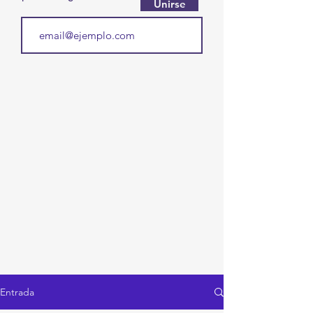
Unirse
Entrada