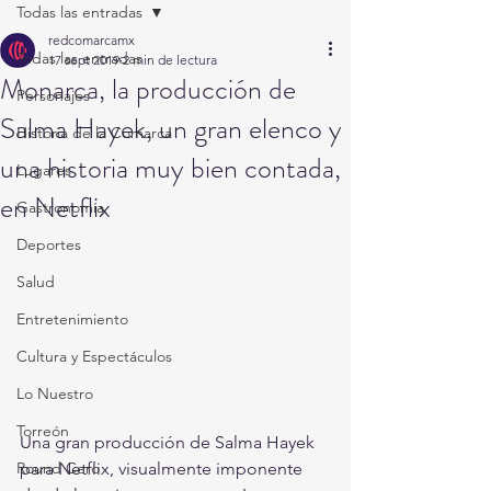
Todas las entradas
redcomarcamx
Todas las entradas
17 sept 2019
2 min de lectura
Monarca, la producción de
Personajes
Salma Hayek, un gran elenco y
Historia de la Comarca
una historia muy bien contada,
Lugares
en Netflix
Gastronomía
Deportes
Salud
Entretenimiento
Cultura y Espectáculos
Lo Nuestro
Torreón
Una gran producción de Salma Hayek 
para Netflix, visualmente imponente 
Round Cero