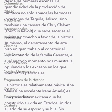
desde las primeras escenas. La 
Columnistas
grandiosidad de la producción de 
CDMX
Monarca no sólo abarca las hermosas 
locaciones de Tequila, Jalisco, sino 
Nacionales
también una cámara de Chuy Chávez 
Internacionales
(Youth in Revolt) que sabe sacarles el 
máximo provecho a favor de la historia. 
Tecnología
Asimismo, el departamento de arte 
Chismes
hizo un gran trabajo al construir el 
Qué Curioso
lujoso mundo de la familia Carranza, el 
cual en todo momento nos muestra la 
Gómez Palacio
opulencia y los excesos en los que 
Comics Derechairos
viven estos personajes.
Fragmentos de la Historia
La historia es relativamente básica. Ana 
Durango
María (una excelente Irene Azuela) es 
una periodista mexicana que ha 
Titulares en Inicio
construido su vida en Estados Unidos 
Coahuila
al lado de su esposo y su hija. Sin 