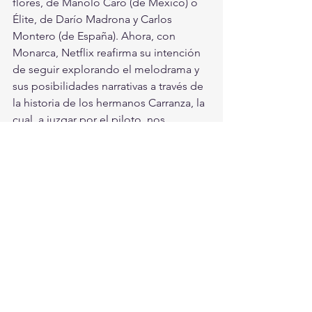
flores, de Manolo Caro (de México) o 
Élite, de Darío Madrona y Carlos 
Montero (de España). Ahora, con 
Monarca, Netflix reafirma su intención 
de seguir explorando el melodrama y 
sus posibilidades narrativas a través de 
la historia de los hermanos Carranza, la 
cual, a juzgar por el piloto, nos 
mantendrá al borde de nuestro asiento 
todos los episodios.
¡No dejes de verla!
Entretenimiento