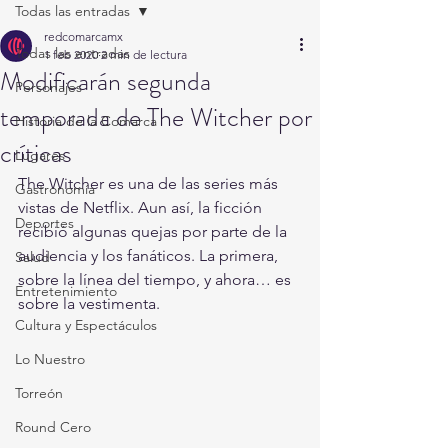
Todas las entradas
redcomarcamx
Todas las entradas
1 feb 2020
2 min de lectura
Modificarán segunda
Personajes
temporada de The Witcher por
Historia de la Comarca
críticas
Lugares
The Witcher es una de las series más 
Gastronomía
vistas de Netflix. Aun así, la ficción 
Deportes
recibió algunas quejas por parte de la 
audiencia y los fanáticos. La primera, 
Salud
sobre la línea del tiempo, y ahora… es 
Entretenimiento
sobre la vestimenta.
Cultura y Espectáculos
Lo Nuestro
Torreón
Round Cero