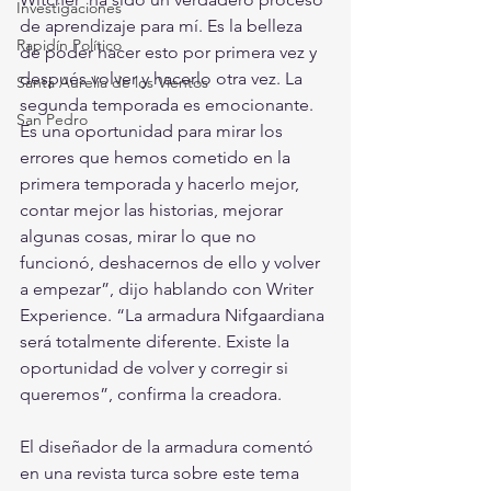
Investigaciones
de aprendizaje para mí. Es la belleza 
Rapidín Político
de poder hacer esto por primera vez y 
después volver y hacerlo otra vez. La 
Santa Aurelia de los Vientos
segunda temporada es emocionante. 
San Pedro
Es una oportunidad para mirar los 
errores que hemos cometido en la 
primera temporada y hacerlo mejor, 
contar mejor las historias, mejorar 
algunas cosas, mirar lo que no 
funcionó, deshacernos de ello y volver 
a empezar”, dijo hablando con Writer 
Experience. “La armadura Nifgaardiana 
será totalmente diferente. Existe la 
oportunidad de volver y corregir si 
queremos”, confirma la creadora.
El diseñador de la armadura comentó 
en una revista turca sobre este tema 