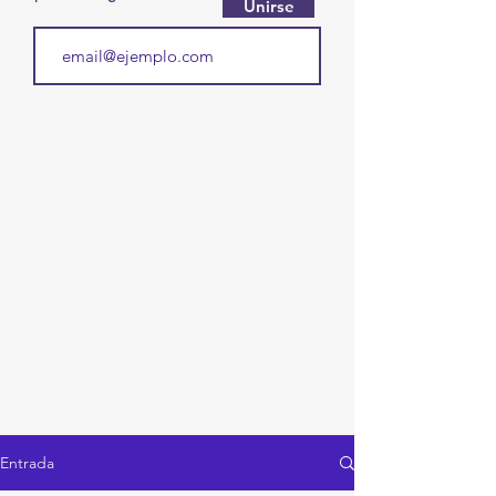
Unirse
Entrada