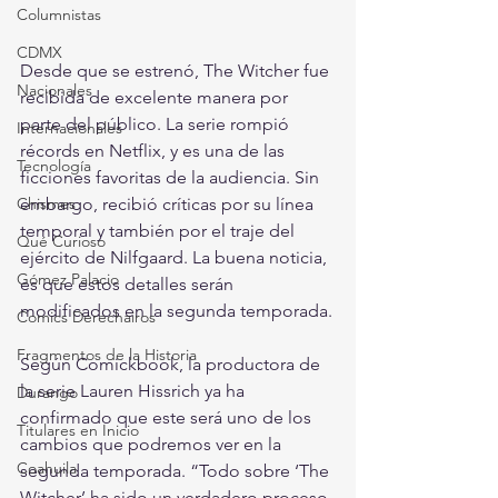
Columnistas
CDMX
Desde que se estrenó, The Witcher fue 
Nacionales
recibida de excelente manera por 
parte del público. La serie rompió 
Internacionales
récords en Netflix, y es una de las 
Tecnología
ficciones favoritas de la audiencia. Sin 
embargo, recibió críticas por su línea 
Chismes
temporal y también por el traje del 
Qué Curioso
ejército de Nilfgaard. La buena noticia, 
Gómez Palacio
es que estos detalles serán 
modificados en la segunda temporada.
Comics Derechairos
Fragmentos de la Historia
Según Comickbook, la productora de 
la serie Lauren Hissrich ya ha 
Durango
confirmado que este será uno de los 
Titulares en Inicio
cambios que podremos ver en la 
Coahuila
segunda temporada. “Todo sobre ‘The 
Witcher’ ha sido un verdadero proceso 