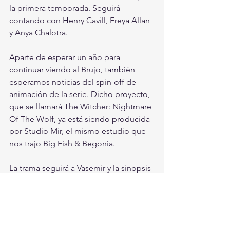
la primera temporada. Seguirá 
contando con Henry Cavill, Freya Allan 
y Anya Chalotra.
Aparte de esperar un año para 
continuar viendo al Brujo, también 
esperamos noticias del spin-off de 
animación de la serie. Dicho proyecto, 
que se llamará The Witcher: Nightmare 
Of The Wolf, ya está siendo producida 
por Studio Mir, el mismo estudio que 
nos trajo Big Fish & Begonia.
La trama seguirá a Vasemir y la sinopsis 
oficial dice “Mucho antes de ser 
mentor de Geralt, Vasemir empieza su 
propio viaje como brujo después de 
que el misterioso Deglan lo reclame a 
través de la Ley de Sorpresa”.