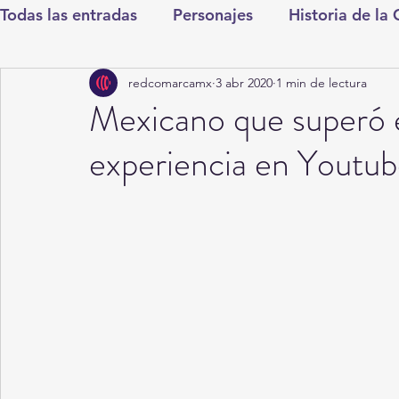
Todas las entradas
Personajes
Historia de la
redcomarcamx
3 abr 2020
1 min de lectura
Deportes
Salud
Entretenimiento
Cul
Mexicano que superó e
experiencia en Youtu
Round Cero
Columnistas
CDMX
Nac
Chismes
Qué Curioso
Gómez Palacio
Durango
Titulares en Inicio
Coahuila
Santa Aurelia de los Vientos
San Pedro