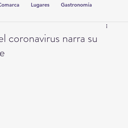
 Comarca
Lugares
Gastronomía
tura y Espectáculos
Lo Nuestro
Torreón
l coronavirus narra su
be
ionales
Internacionales
Tecnología
Comics Derechairos
Fragmentos de la Historia
Investigaciones
Rapidín Político