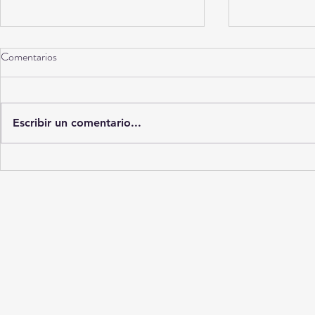
Comentarios
Escribir un comentario...
Diagnósticos en la sombra: El
No es “maldad
mercado ilícito que trafica con
humanos que 
muestras médicas en La Laguna
se orine dentr
des cuenta