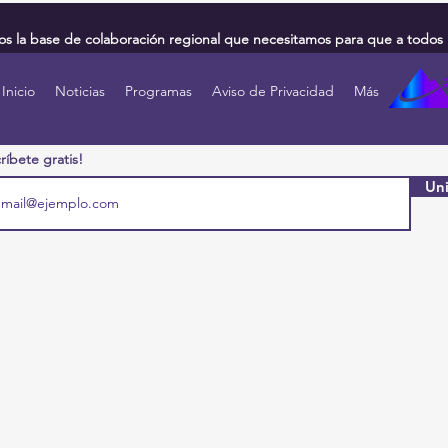
 la base de colaboración regional que necesitamos para que a todos 
Inicio
Noticias
Programas
Aviso de Privacidad
Más
ríbete gratis!
Uni